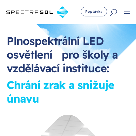
Poptávka
Plnospektrální LED
osvětlení pro školy a
vzdělávací instituce:
Chrání zrak a snižuje
únavu