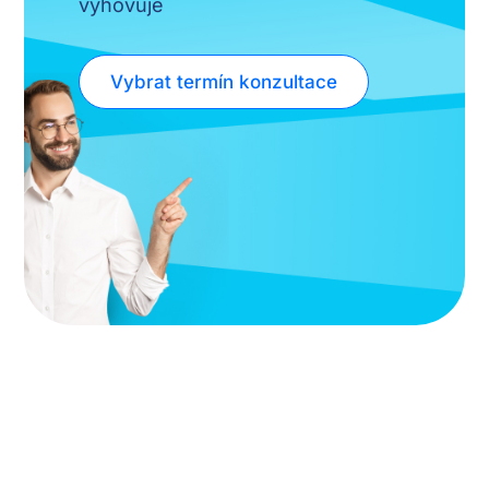
vyhovuje
Vybrat termín konzultace