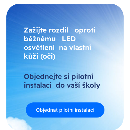
Zažijte rozdíl oproti
běžnému LED
osvětlení na vlastní
kůži (oči)
Objednejte si pilotní
instalaci do vaší školy
Objednat pilotní instalaci