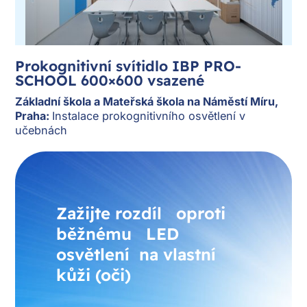
 C
Prokognitivní svítidlo IBP PRO-
Pr
SCHOOL 600×600 vsazené
B
Základní škola
a Mateřská škola na
Náměstí Míru
,
Zá
Praha
:
Instalace prokognitivního osvětlení v
Pr
učebnách
uč
Zažijte rozdíl oproti
běžnému LED
osvětlení na vlastní
kůži (oči)