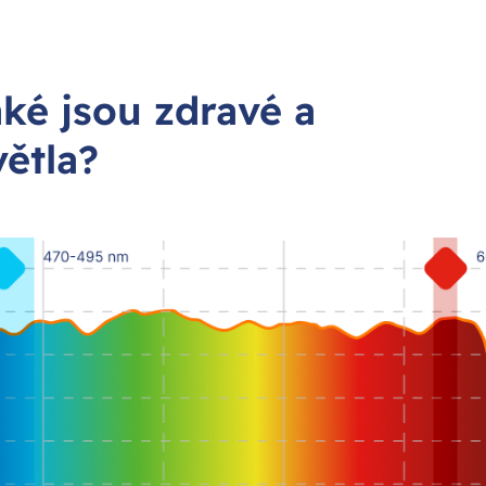
aké jsou zdravé a
větla?