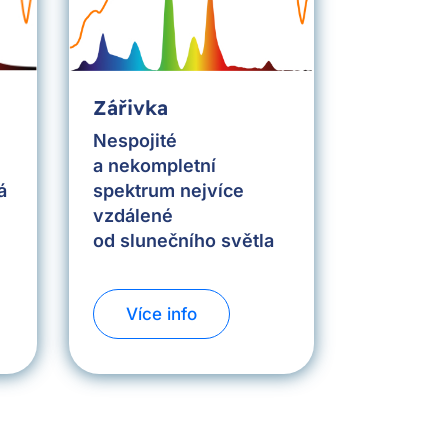
Zářivka
Nespojité
a nekompletní
spektrum nejvíce
á
vzdálené
od slunečního světla
Více info