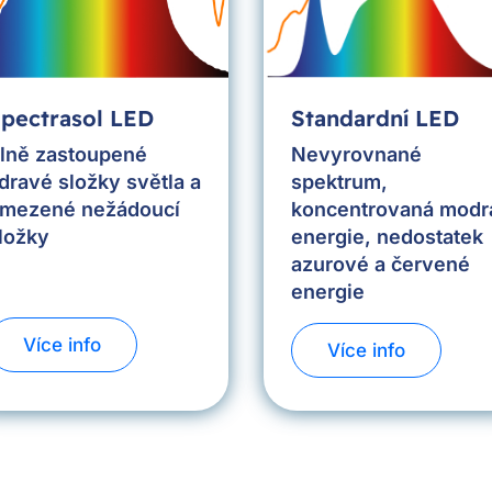
pectrasol LED
Standardní LED
lně zastoupené
Nevyrovnané
dravé složky světla a
spektrum,
mezené nežádoucí
koncentrovaná modr
ložky
energie, nedostatek
azurové a červené
energie
Více info
Více info