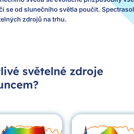
čí se od slunečního světla poučit. Spectraso
telných zdrojů na trhu.
otlivé světelné zdroje
luncem?