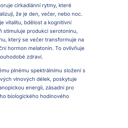
oruje cirkadiánní rytmy, které
lizují, že je den, večer, nebo noc.
 vitalitu, bdělost a kognitivní
 stimuluje produkci serotoninu,
u, který se večer transformuje na
ní hormon melatonin. To ovlivňuje
louhodobé zdraví.
vému plnému spektrálnímu složení s
ých vlnových délek, poskytuje
nopickou energii, zásadní pro
ho biologického hodinového