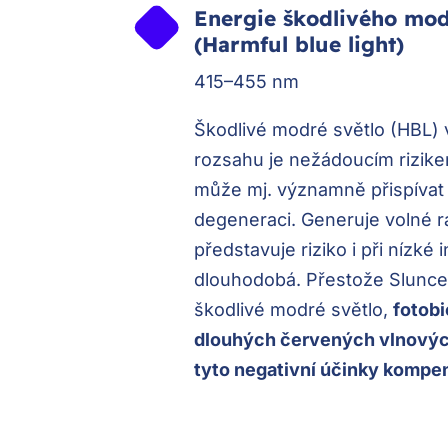
Energie škodlivého mo
(Harmful blue light)
415–455 nm
Škodlivé modré světlo (HBL) 
rozsahu je nežádoucím rizikem
může mj. významně přispívat 
degeneraci. Generuje volné ra
představuje riziko i při nízké 
dlouhodobá. Přestože Slunce
škodlivé modré světlo,
fotob
dlouhých červených vlnových
tyto negativní účinky kompe