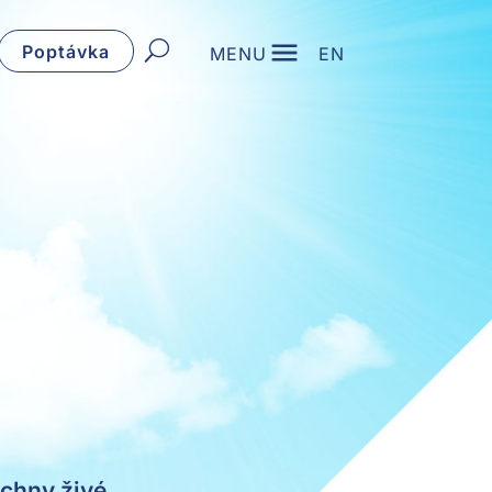
Poptávka
MENU
EN
echny živé