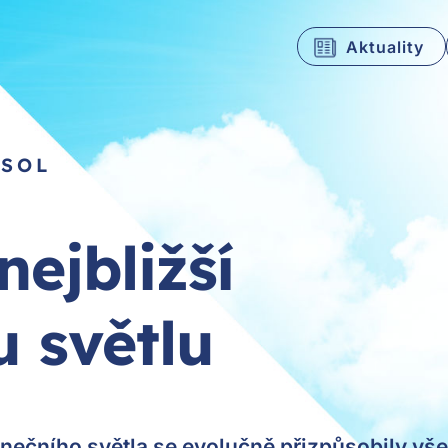
Aktuality
ASOL
ejbližší
 světlu
unečního světla se evolučně přizpůsobily vš