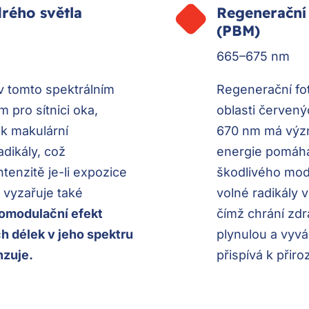
drého světla
Regenerační
(PBM)
665–675 nm
v tomto spektrálním
Regenerační fo
 pro sítnici oka,
oblasti červen
k makulární
670 nm má význ
dikály, což
energie pomáhá
intenzitě je-li expozice
škodlivého modr
 vyzařuje také
volné radikály v
iomodulační efekt
čímž chrání zdr
 délek v jeho spektru
plynulou a vyvá
nzuje.
přispívá k přir