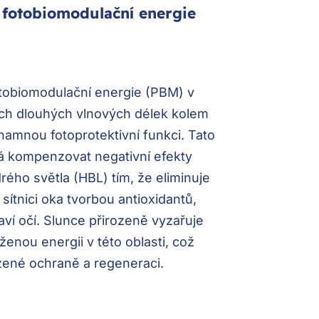
 fotobiomodulační energie
tobiomodulační energie (PBM) v
ých dlouhých vlnových délek kolem
amnou fotoprotektivní funkci. Tato
 kompenzovat negativní efekty
ého světla (HBL) tím, že eliminuje
 sítnici oka tvorbou antioxidantů,
aví očí. Slunce přirozeně vyzařuje
ženou energii v této oblasti, což
ozené ochraně a regeneraci.