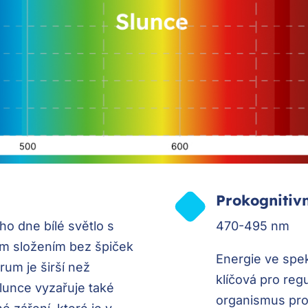
Prokognitiv
o dne bílé světlo s
470-495 nm
m složením bez špiček
Energie ve spe
rum je širší než
klíčová pro regu
Slunce vyzařuje také
organismus pro