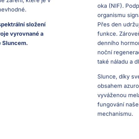
é záření, které je v
oka (NIF). Podp
 nevhodné.
organismu signa
 spektrální složení
Přes den udržuje
oje vyrovnané a
funkce. Zároveň
se Sluncem.
denního hormon
noční regenerač
také náladu a d
Slunce, díky s
obsahem azurov
vyváženou mela
fungování naše
mechanismu.