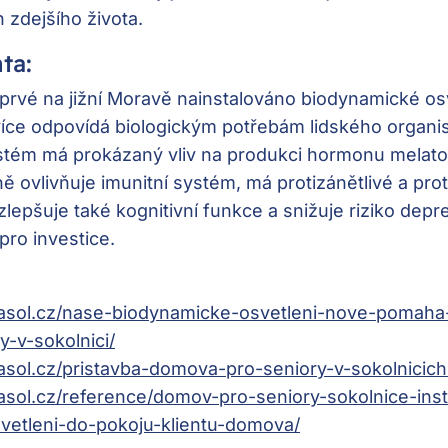
h zdejšího života.
ta:
oprvé na jižní Moravě nainstalováno biodynamické os
 více odpovídá biologickým potřebám lidského organ
ystém má prokázaný vliv na produkci hormonu melato
ě ovlivňuje imunitní systém, má protizánětlivé a pro
lepšuje také kognitivní funkce a snižuje riziko depr
pro investice.
asol.cz/nase-biodynamicke-osvetleni-nove-pomaha-
-v-sokolnici/
asol.cz/pristavba-domova-pro-seniory-v-sokolnicich
asol.cz/reference/domov-pro-seniory-sokolnice-inst
etleni-do-pokoju-klientu-domova/