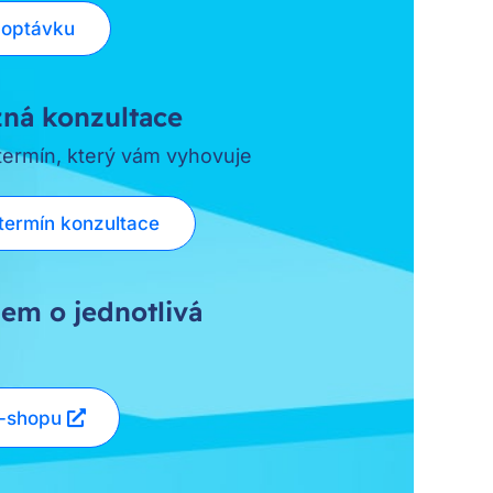
poptávku
ná konzultace
 termín, který vám vyhovuje
termín konzultace
em o jednotlivá
e-shopu