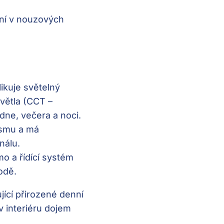
žní v nouzových
ikuje světelný
světla (CCT –
dne, večera a noci.
ismu a má
nálu.
mo a řídící systém
rodě.
ující přirozené denní
v interiéru dojem