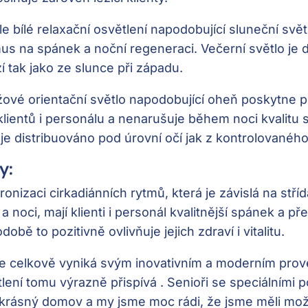
le bílé relaxační osvětlení napodobující sluneční svět
us na spánek a noční regeneraci. Večerní světlo je 
zí tak jako ze slunce při západu.
ové orientační světlo napodobující oheň poskytne 
klientů i personálu a nenarušuje během noci kvalitu 
 je distribuováno pod úrovní očí jak z kontrolovanéh
y:
nizaci cirkadiánních rytmů, která je závislá na střídá
noci, mají klienti i personál kvalitnější spánek a př
obě to pozitivně ovlivňuje jejich zdraví i vitalitu.
e celkově vyniká svým inovativním a moderním pro
ení tomu výrazně přispívá . Senioři se speciálními 
krásný domov a my jsme moc rádi, že jsme měli mož