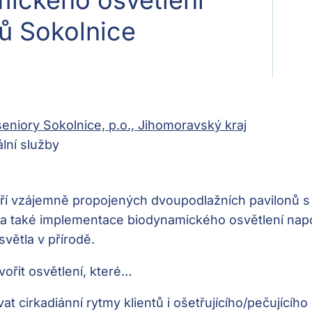
ů Sokolnice
niory Sokolnice, p.o., Jihomoravský kraj
lní služby
tří vzájemně propojených dvoupodlažních pavilonů s
a také implementace biodynamického osvětlení napo
větla v přírodě.
vořit osvětlení, které…
t cirkadiánní rytmy klientů i ošetřujícího/pečujícíh