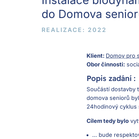
do Domova senior
REALIZACE: 2022
Klient:
Domov pro se
Obor činnosti:
sociá
Popis zadání :
Součástí dostavby 
domova seniorů byl
24hodinový cyklus s
Cílem tedy bylo
vyt
… bude respektova