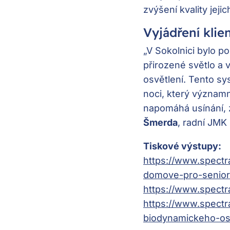
zvýšení kvality jejic
Vyjádření klien
„V Sokolnici bylo p
přirozené světlo a
osvětlení. Tento s
noci, který významn
napomáhá usínání, z
Šmerda
, radní JMK 
Tiskové výstupy:
https://www.spectr
domove-pro-seniory
https://www.spectr
https://www.spectr
biodynamickeho-osv