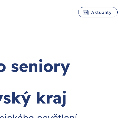
Aktuality
 seniory
ský kraj
mického osvětlení