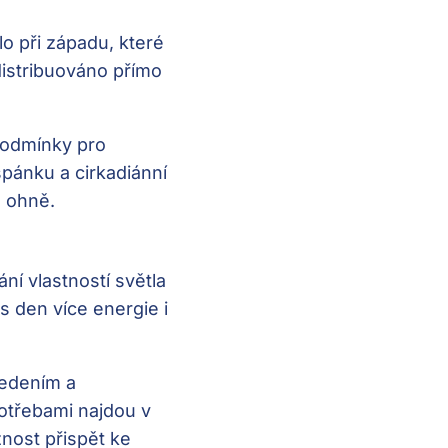
lo při západu, které
distribuováno přímo
podmínky pro
spánku a cirkadiánní
o ohně.
ní vlastností světla
es den více energie i
vedením a
potřebami najdou v
nost přispět ke