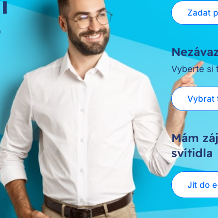
í
Zadat 
?
Nezávaz
Vyberte si
Vybrat 
Mám záj
svítidla
Jít do 