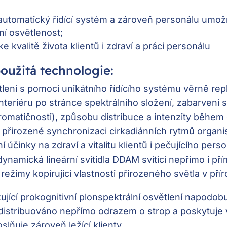
automatický řídící systém a zároveň personálu umo
ní osvětlenost;
e kvalitě života klientů i zdraví a práci personálu
použitá technologie:
ení s pomocí unikátního řídícího systému věrně repl
interiéru po stránce spektrálního složení, zabarvení 
romatičnosti), způsobu distribuce a intenzity během 
k přirozené synchronizaci cirkadiánních rytmů organ
 účinky na zdraví a vitalitu klientů i pečujícího perso
ynamická lineární svítidla DDAM svítící nepřímo i pří
 režimy kopírující vlastnosti přirozeného světla v pří
izující prokognitivní plonspektrální osvětlení napodob
 distribuováno nepřímo odrazem o strop a poskytuje 
slňuje zároveň ležící klienty.