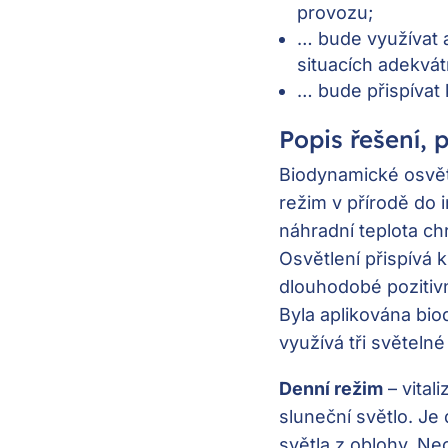
provozu;
… bude využívat 
situacích adekvát
… bude přispívat k
Popis řešení, 
Biodynamické osvětl
režim v přírodě do 
náhradní teplota ch
Osvětlení přispívá 
dlouhodobé pozitivní
Byla aplikována biod
využívá tři světelné
Denní režim
– vital
sluneční světlo. Je
světla z oblohy. Neo