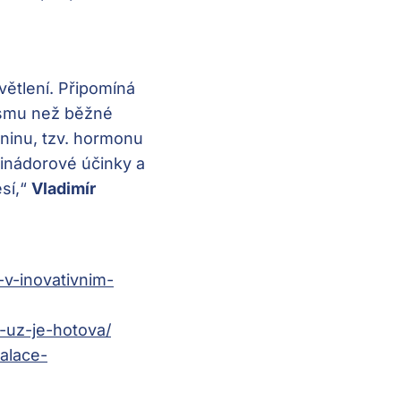
větlení. Připomíná
ismu než běžné
ninu, tzv. hormonu
tinádorové účinky a
esí,“
Vladimír
v-inovativnim-
-uz-je-hotova/
alace-