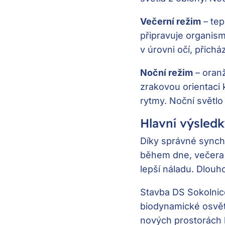
Večerní režim
– tep
připravuje organism
v úrovni očí, přichá
Noční režim
– oranž
zrakovou orientaci 
rytmy. Noční světlo
Hlavní výsledk
Díky správné synchro
během dne, večera a 
lepší náladu. Dlouhod
Stavba DS Sokolnic
biodynamické osvětl
nových prostorách 