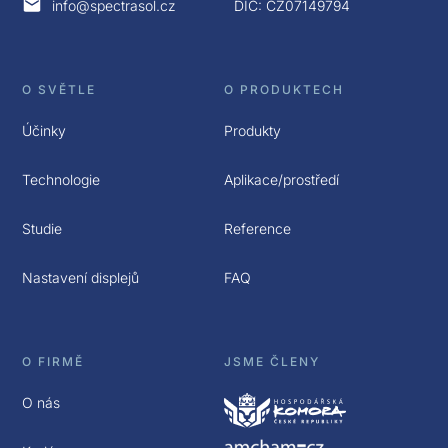
info@spectrasol.cz
DIČ: CZ07149794
O SVĚTLE
O PRODUKTECH
Účinky
Produkty
Technologie
Aplikace/prostředí
Studie
Reference
Nastavení displejů
FAQ
O FIRMĚ
JSME ČLENY
O nás