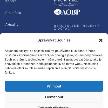
Kariéra
Pro média
Aktuality
REALIZUJEME PROJEKTY
Z DOTACÍ
Kontakt
Spravovat Souhlas
GDPR
Abychom poskytli co nejlepší služby, používáme k ukládání a/nebo
přístupu k informacím o zařízení, technologie jako jsou soubory cookies.
Souhlas s těmito technologiemi nám umožní zpracovávat údaje, jako je
chování při procházení nebo jedinečná ID na tomto webu. Nesouhlas
nebo odvolání souhlasu může nepříznivě ovlivnit určité vlastnosti a
funkce.
Sledujte nás
Příjmout
Přihlásit k odběru
Newsletter Spectrasol
Odmítnout
© Spectrasol s.r.o 2017 – 2025
Zobrazit předvolby