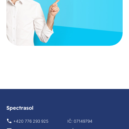
Spectrasol
+420 776 293 925
IČ: 07149794