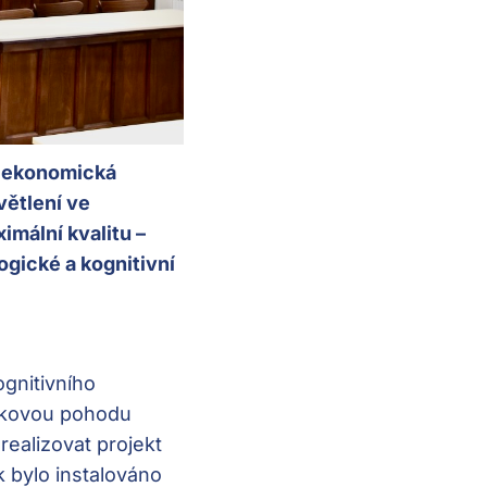
a ekonomická
větlení ve
mální kvalitu –
ogické a kognitivní
gnitivního
elkovou pohodu
realizovat projekt
k bylo instalováno