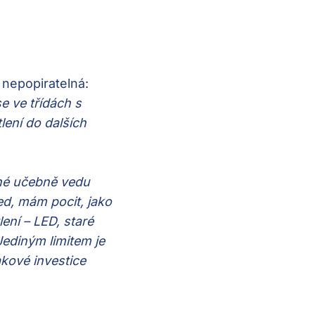
 nepopiratelná:
e ve třídách s
lení do dalších
ené učebně vedu
led, mám pocit, jako
ní – LED, staré
Jediným limitem je
akové investice