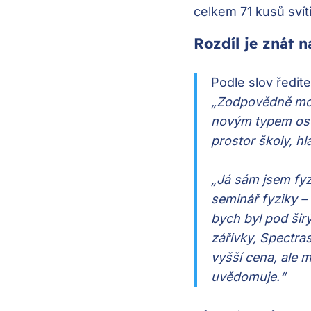
celkem 71 kusů svít
Rozdíl je znát 
Podle slov ředit
„Zodpovědně mohu 
novým typem osvět
prostor školy, hl
„Já sám jsem fyz
seminář fyziky – 
bych byl pod šir
zářivky, Spectras
vyšší cena, ale m
uvědomuje.“