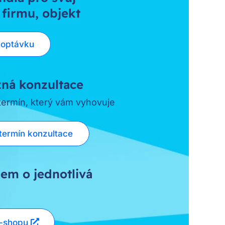
 firmu, objekt
poptávku
ná konzultace
 termín, který vám vyhovuje
termín konzultace
em o jednotlivá
e-shopu