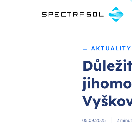
← AKTUALITY
Důleži
jihomo
Vyško
|
05.09.2025
2 minut