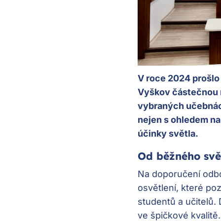
V roce 2024 prošlo
Vyškov částečnou re
vybraných učebnách
nejen s ohledem na 
účinky světla.
Od běžného svět
Na doporučení odbo
osvětlení, které po
studentů a učitelů.
ve špičkové kvalitě.