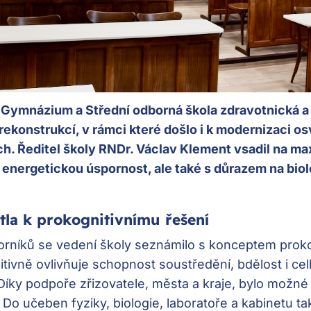
 Gymnázium a Střední odborná škola zdravotnická 
konstrukcí, v rámci které došlo i k modernizaci os
. Ředitel školy RNDr. Václav Klement vsadil na maxi
energetickou úspornost, ale také s důrazem na biol
la k prokognitivnímu řešení
rníků se vedení školy seznámilo s konceptem proko
zitivně ovlivňuje schopnost soustředění, bdělost i c
 Díky podpoře zřizovatele, města a kraje, bylo možné 
 Do učeben fyziky, biologie, laboratoře a kabinetu ta