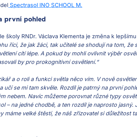
idel
Spectrasol INO SCHOOL M.
na první pohled
ele školy RNDr. Václava Klementa je změna k lepšímu
říci, že jak žáci, tak učitelé se shodují na tom, že s
lení cítí lépe. A pokud by mohli ovlivnit výběr osvět
asovali by pro prokognitivní osvětlení.“
ikář a o roli a funkci světla něco vím. V nově osvětl
a učí se mi tam skvěle. Rozdíl je patrný na první poh
ým nebem. Navíc můžeme porovnat různé typy osvětle
ol – na jedné chodbě, a ten rozdíl je naprosto jasný. 
y máme velké štěstí, že náš zřizovatel si důležitost t