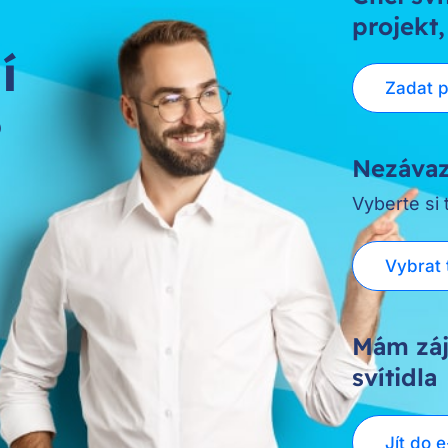
projekt,
í
Zadat 
?
Nezávaz
Vyberte si
Vybrat 
Mám záj
svítidla
Jít do 