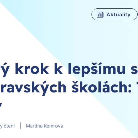
Aktuality
tý krok k lepšímu s
ravských školách: 
v
|
y čtení
Martina Kemrová