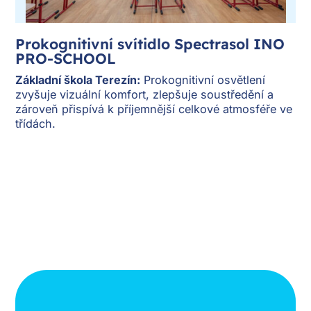
Prokognitivní svítidlo Spectrasol INO
Pr
PRO-SCHOOL
P
Základní škola Terezín:
Prokognitivní osvětlení
Zá
zvyšuje vizuální komfort, zlepšuje soustředění a
po
le
zároveň přispívá k příjemnější celkové atmosféře ve
ún
třídách.
tř
 do
ě
e a