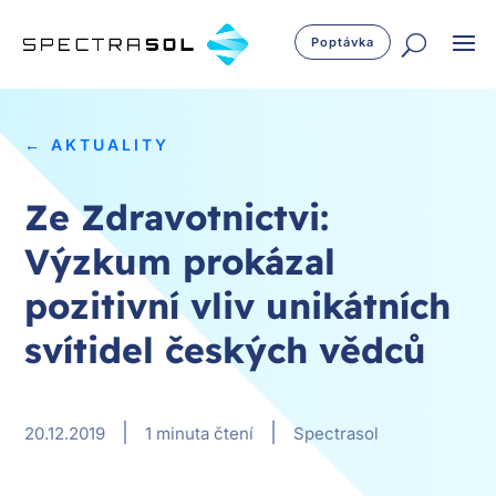
Poptávka
← AKTUALITY
Ze Zdravotnictvi:
Výzkum prokázal
pozitivní vliv unikátních
svítidel českých vědců
|
|
20.12.2019
1 minuta čtení
Spectrasol