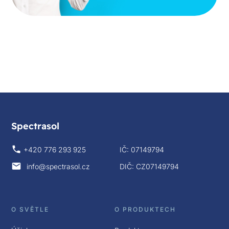
Spectrasol
+420 776 293 925
IČ: 07149794
info@spectrasol.cz
DIČ: CZ07149794
O SVĚTLE
O PRODUKTECH