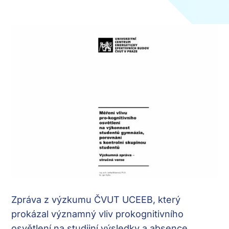
Zpráva z výzkumu ČVUT UCEEB, který
prokázal významný vliv prokognitivního
osvětlení na studijní výsledky a absence