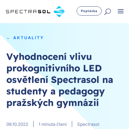
Poptávka
← AKTUALITY
Vyhodnocení vlivu
prokognitivního LED
osvětlení Spectrasol na
studenty a pedagogy
pražských gymnázií
|
|
09.10.2022
1 minuta čtení
Spectrasol