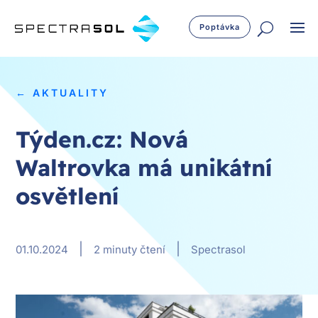
Poptávka
← AKTUALITY
Týden.cz: Nová
Waltrovka má unikátní
osvětlení
|
|
01.10.2024
2 minuty čtení
Spectrasol