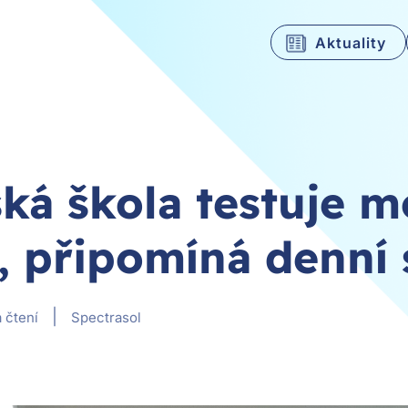
Aktuality
ská škola testuje 
í, připomíná denní 
|
 čtení
Spectrasol