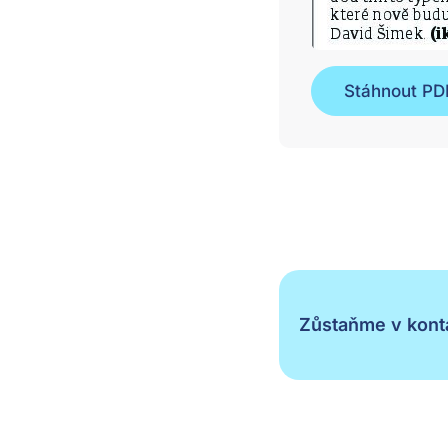
Stáhnout PD
Zůstaňme v konta