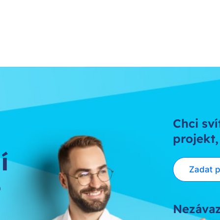
Chci sví
projekt,
í
Zadat 
?
Nezávaz