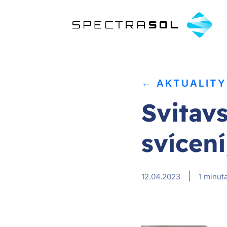
← AKTUALITY
Svitav
svícen
|
12.04.2023
1 minuta