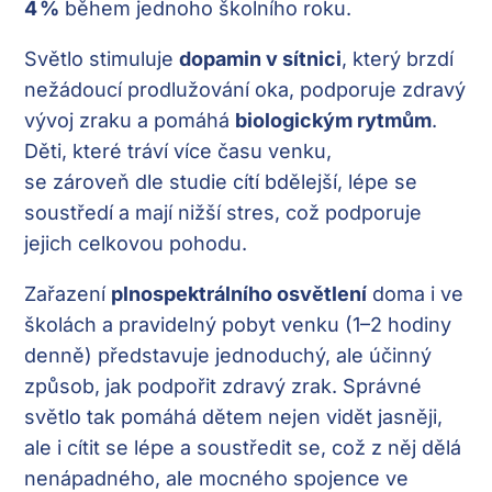
4
%
během jednoho školního roku.
Světlo stimuluje
dopamin v sítnici
, který brzdí
nežádoucí prodlužování oka, podporuje zdravý
vývoj zraku a pomáhá
biologickým rytmům
.
Děti, které tráví více času venku,
se zároveň dle studie cítí bdělejší, lépe se
soustředí a mají nižší stres, což podporuje
jejich celkovou pohodu.
Zařazení
plnospektrálního osvětlení
doma i ve
školách a pravidelný pobyt venku (1–2 hodiny
denně) představuje jednoduchý, ale účinný
způsob, jak podpořit zdravý zrak. Správné
světlo tak pomáhá dětem nejen vidět jasněji,
ale i cítit se lépe a soustředit se, což z něj dělá
nenápadného, ale mocného spojence ve