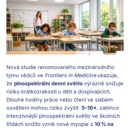
Nová studie renomovaného mezinárodního
týmu vědců ve
Frontiers in Medicine
ukazuje,
že
plnospektrální denní světlo
výrazně snižuje
riziko krátkozrakosti u dětí a dospívajících.
Dlouhé hodiny práce nebo čtení ve slabém
osvětlení mohou riziko zvýšit
5–16×
, zatímco
intenzivnější plnospektrální světlo ve školních
třídách snížilo vznik nové myopie z
10
% na