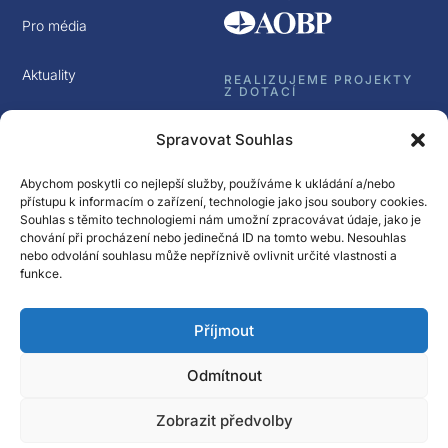
Pro média
Aktuality
REALIZUJEME PROJEKTY
Z DOTACÍ
Kontakt
Spravovat Souhlas
GDPR
Abychom poskytli co nejlepší služby, používáme k ukládání a/nebo
přístupu k informacím o zařízení, technologie jako jsou soubory cookies.
Souhlas s těmito technologiemi nám umožní zpracovávat údaje, jako je
chování při procházení nebo jedinečná ID na tomto webu. Nesouhlas
nebo odvolání souhlasu může nepříznivě ovlivnit určité vlastnosti a
funkce.
Sledujte nás
Příjmout
Přihlásit k odběru
Newsletter Spectrasol
Odmítnout
© Spectrasol s.r.o 2017 – 2025
Zobrazit předvolby