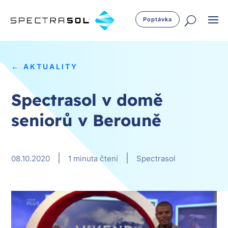
Poptávka
← AKTUALITY
Spectrasol v domě
seniorů v Berouně
|
|
08.10.2020
1 minuta čtení
Spectrasol