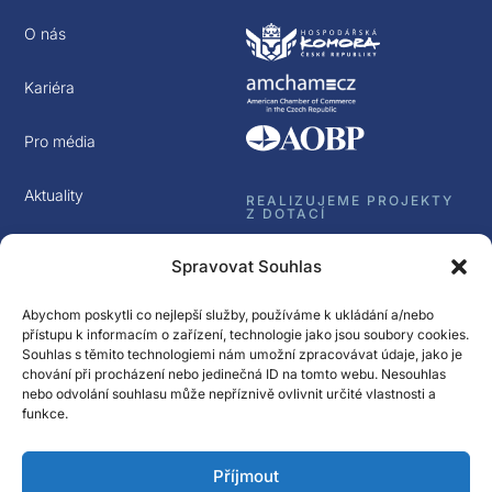
O nás
Kariéra
Pro média
Aktuality
REALIZUJEME PROJEKTY
Z DOTACÍ
Kontakt
Spravovat Souhlas
GDPR
Abychom poskytli co nejlepší služby, používáme k ukládání a/nebo
přístupu k informacím o zařízení, technologie jako jsou soubory cookies.
Souhlas s těmito technologiemi nám umožní zpracovávat údaje, jako je
chování při procházení nebo jedinečná ID na tomto webu. Nesouhlas
nebo odvolání souhlasu může nepříznivě ovlivnit určité vlastnosti a
funkce.
Sledujte nás
Příjmout