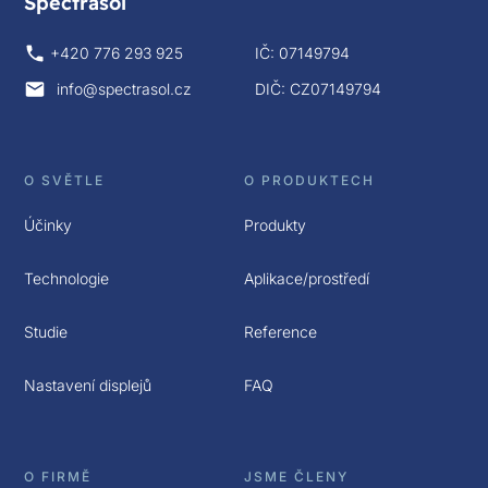
Spectrasol
+420 776 293 925
IČ: 07149794
info@spectrasol.cz
DIČ: CZ07149794
O SVĚTLE
O PRODUKTECH
Účinky
Produkty
Technologie
Aplikace/prostředí
Studie
Reference
Nastavení displejů
FAQ
O FIRMĚ
JSME ČLENY