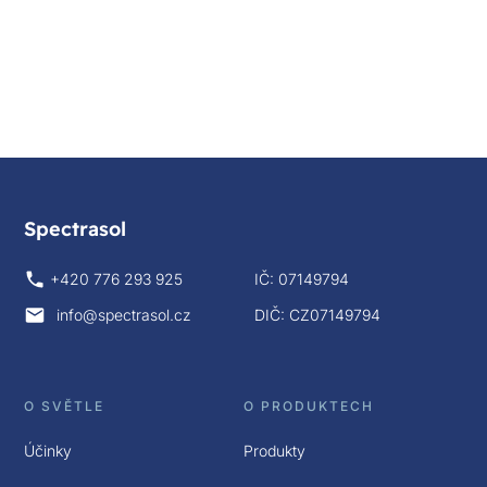
Spectrasol
+420 776 293 925
IČ: 07149794
info@spectrasol.cz
DIČ: CZ07149794
O SVĚTLE
O PRODUKTECH
Účinky
Produkty