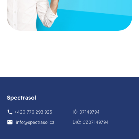
Spectrasol
+420 776 293 925
IČ: 07149794
info@spectrasol.cz
DIČ: CZ07149794