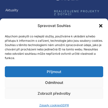
Aktuality
REALIZUJEME PROJEKTY
Z DOTACÍ
Kontakt
Spravovat Souhlas
GDPR
Abychom poskytli co nejlepší služby, používáme k ukládání a/nebo
přístupu k informacím o zařízení, technologie jako jsou soubory cookies.
Souhlas s těmito technologiemi nám umožní zpracovávat údaje, jako je
chování při procházení nebo jedinečná ID na tomto webu. Nesouhlas
nebo odvolání souhlasu může nepříznivě ovlivnit určité vlastnosti a
funkce.
Sledujte nás
Příjmout
Přihlásit k odběru
Newsletter Spectrasol
Odmítnout
© Spectrasol s.r.o 2017 – 2025
Zobrazit předvolby
Zásady cookies
GDPR