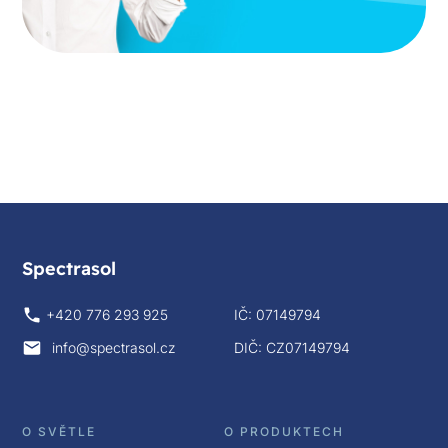
Spectrasol
+420 776 293 925
IČ: 07149794
info@spectrasol.cz
DIČ: CZ07149794
O SVĚTLE
O PRODUKTECH