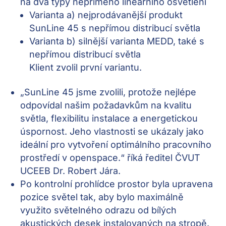
na dva typy nepřímého lineárního osvětlení
Varianta a) nejprodávanější produkt
SunLine 45 s nepřímou distribucí světla
Varianta b) silnější varianta MEDD, také s
nepřímou distribucí světla
Klient zvolil první variantu.
„SunLine 45 jsme zvolili, protože nejlépe
odpovídal našim požadavkům na kvalitu
světla, flexibilitu instalace a energetickou
úspornost. Jeho vlastnosti se ukázaly jako
ideální pro vytvoření optimálního pracovního
prostředí v openspace.“ říká ředitel ČVUT
UCEEB Dr. Robert Jára.
Po kontrolní prohlídce prostor byla upravena
pozice světel tak, aby bylo maximálně
využito světelného odrazu od bílých
akustických desek instalovaných na stropě.