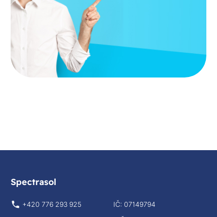
Spectrasol
+420 776 293 925
IČ: 07149794