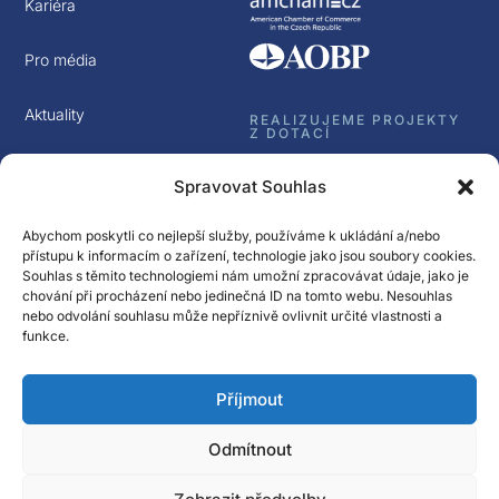
Kariéra
Pro média
Aktuality
REALIZUJEME PROJEKTY
Z DOTACÍ
Kontakt
Spravovat Souhlas
GDPR
Abychom poskytli co nejlepší služby, používáme k ukládání a/nebo
přístupu k informacím o zařízení, technologie jako jsou soubory cookies.
Souhlas s těmito technologiemi nám umožní zpracovávat údaje, jako je
chování při procházení nebo jedinečná ID na tomto webu. Nesouhlas
nebo odvolání souhlasu může nepříznivě ovlivnit určité vlastnosti a
funkce.
Sledujte nás
Příjmout
Přihlásit k odběru
Newsletter Spectrasol
Odmítnout
© Spectrasol s.r.o 2017 – 2025