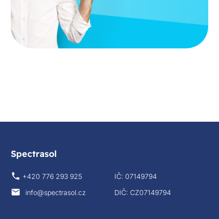
Spectrasol
+420 776 293 925
IČ: 07149794
info@spectrasol.cz
DIČ: CZ07149794