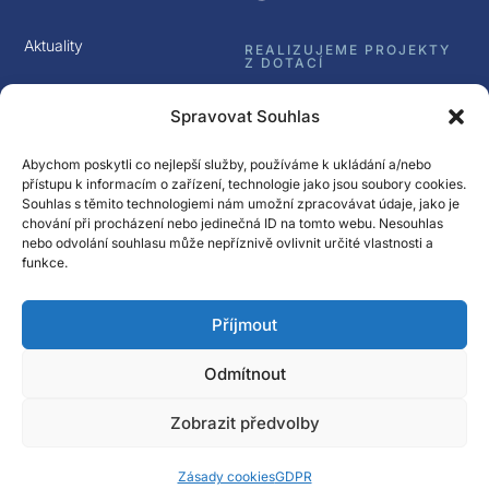
Aktuality
REALIZUJEME PROJEKTY
Z DOTACÍ
Kontakt
Spravovat Souhlas
GDPR
Abychom poskytli co nejlepší služby, používáme k ukládání a/nebo
přístupu k informacím o zařízení, technologie jako jsou soubory cookies.
Souhlas s těmito technologiemi nám umožní zpracovávat údaje, jako je
chování při procházení nebo jedinečná ID na tomto webu. Nesouhlas
nebo odvolání souhlasu může nepříznivě ovlivnit určité vlastnosti a
funkce.
Sledujte nás
Příjmout
Přihlásit k odběru
Newsletter Spectrasol
Odmítnout
© Spectrasol s.r.o 2017 – 2025
Zobrazit předvolby
Zásady cookies
GDPR