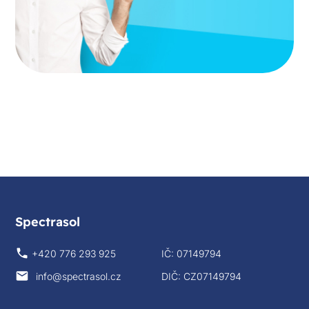
Spectrasol
+420 776 293 925
IČ: 07149794
info@spectrasol.cz
DIČ: CZ07149794