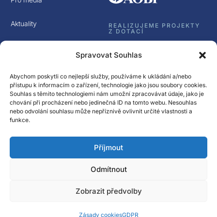
Aktuality
REALIZUJEME PROJEKTY
Z DOTACÍ
Kontakt
Spravovat Souhlas
GDPR
Abychom poskytli co nejlepší služby, používáme k ukládání a/nebo
přístupu k informacím o zařízení, technologie jako jsou soubory cookies.
Souhlas s těmito technologiemi nám umožní zpracovávat údaje, jako je
chování při procházení nebo jedinečná ID na tomto webu. Nesouhlas
nebo odvolání souhlasu může nepříznivě ovlivnit určité vlastnosti a
funkce.
Sledujte nás
Příjmout
Přihlásit k odběru
Newsletter Spectrasol
Odmítnout
© Spectrasol s.r.o 2017 – 2025
Zobrazit předvolby
Zásady cookies
GDPR