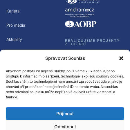
Kariéra
Pro média
Aktuality
REALIZUJEME PROJEKTY
Z DOTACÍ
Kontakt
Spravovat Souhlas
GDPR
Abychom poskytli co nejlepší služby, používáme k ukládání a/nebo
přístupu k informacím o zařízení, technologie jako jsou soubory cookies.
Souhlas s těmito technologiemi nám umožní zpracovávat údaje, jako je
chování při procházení nebo jedinečná ID na tomto webu. Nesouhlas
nebo odvolání souhlasu může nepříznivě ovlivnit určité vlastnosti a
funkce.
Sledujte nás
Příjmout
Přihlásit k odběru
Newsletter Spectrasol
Odmítnout