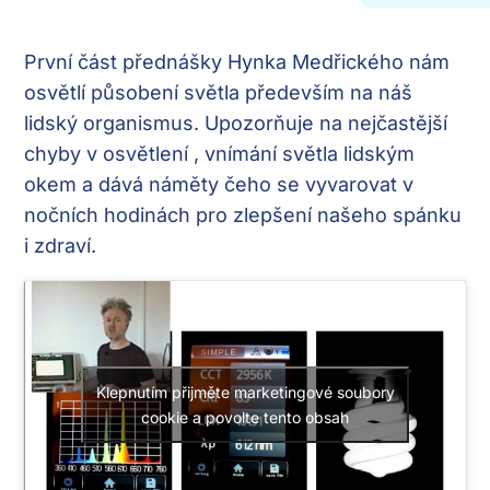
První část přednášky Hynka Medřického nám
osvětlí působení světla především na náš
lidský organismus. Upozorňuje na nejčastější
chyby v osvětlení , vnímání světla lidským
okem a dává náměty čeho se vyvarovat v
nočních hodinách pro zlepšení našeho spánku
i zdraví.
Klepnutím přijměte marketingové soubory
cookie a povolte tento obsah