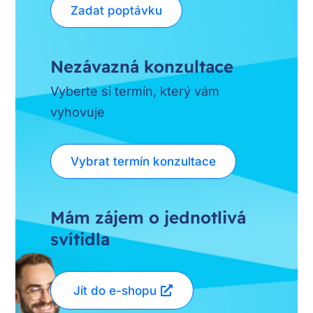
Zadat poptávku
Nezávazná konzultace
Vyberte si termín, který vám
vyhovuje
Vybrat termín konzultace
Mám zájem o jednotlivá
svítidla
Jít do e-shopu