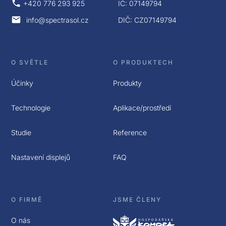
+420 776 293 925
IČ: 07149794
info@spectrasol.cz
DIČ: CZ07149794
O SVĚTLE
O PRODUKTECH
Účinky
Produkty
Technologie
Aplikace/prostředí
Studie
Reference
Nastavení displejů
FAQ
O FIRMĚ
JSME ČLENY
O nás