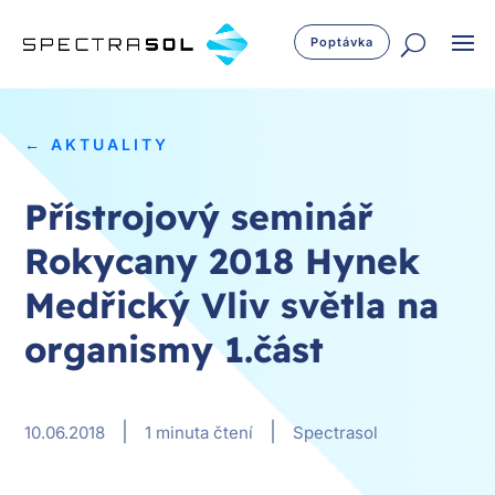
Poptávka
← AKTUALITY
Přístrojový seminář
Rokycany 2018 Hynek
Medřický Vliv světla na
organismy 1.část
|
|
10.06.2018
1 minuta čtení
Spectrasol