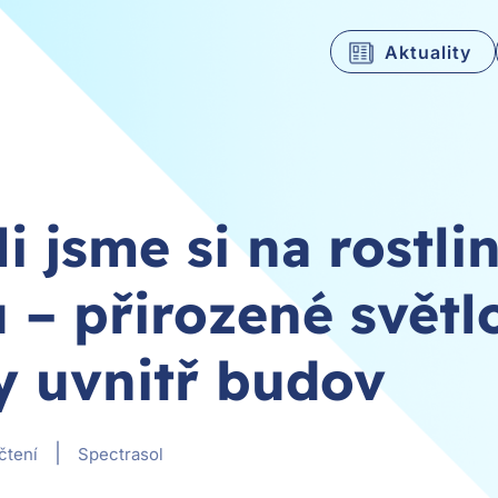
Aktuality
li jsme si na rostli
 – přirozené světl
ny uvnitř budov
|
čtení
Spectrasol