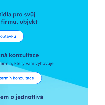
tidla pro svůj
 firmu, objekt
poptávku
ná konzultace
 termín, který vám vyhovuje
termín konzultace
em o jednotlivá