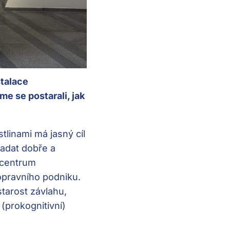
stalace
e se postarali, jak
linami má jasný cíl
padat dobře a
 centrum
pravního podniku.
starost závlahu,
(prokognitivní)