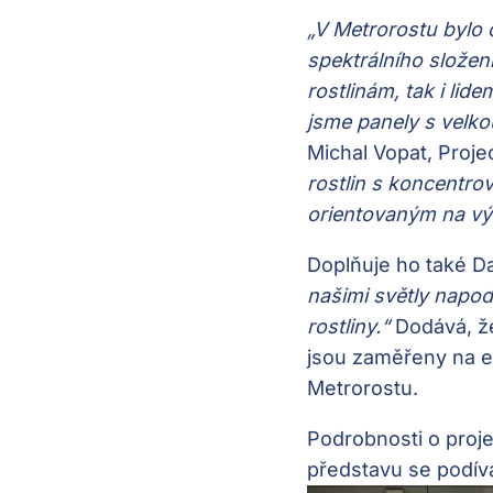
„V Metrorostu bylo 
spektrálního složen
rostlinám, tak i lid
jsme panely s velko
Michal Vopat, Proj
rostlin s koncent
orientovaným na vý
Doplňuje ho také D
našimi světly napodo
rostliny.“
Dodává, že
jsou zaměřeny na ek
Metrorostu.
Podrobnosti o proj
představu se podívat