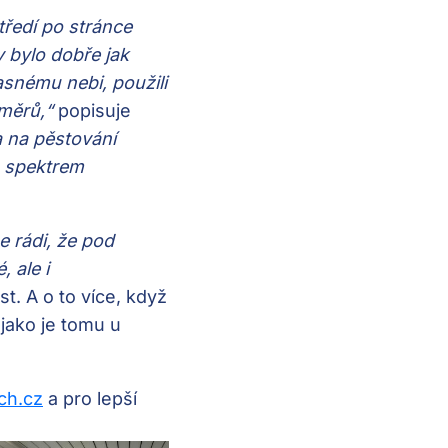
tředí po stránce
y bylo dobře jak
jasnému nebi, použili
směrů,“
popisuje
a na pěstování
 spektrem
 rádi, že pod
 ale i
t. A o to více, když
jako je tomu u
ch.cz
a pro lepší