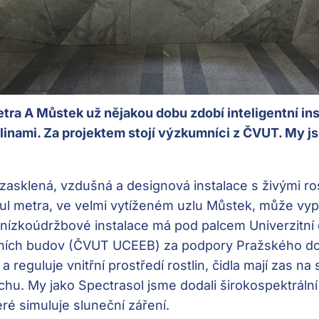
tra A Můstek už nějakou dobu zdobí inteligentní in
nami. Za projektem stojí výzkumníci z ČVUT. My jsm
klená, vzdušná a designová instalace s živými rost
ibul metra, ve velmi vytíženém uzlu Můstek, může vy
o nízkoúdržbové instalace má pod palcem Univerzitní
vních budov (ČVUT UCEEB) za podpory Pražského do
 reguluje vnitřní prostředí rostlin, čidla mají zas na 
chu. My jako Spectrasol jsme dodali širokospektrální 
eré simuluje sluneční záření.