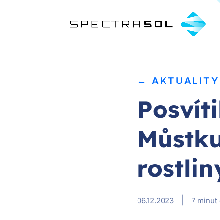
← AKTUALITY
Posvíti
Můstku
rostli
|
06.12.2023
7 minut 