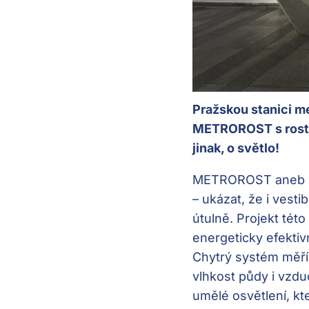
Pražskou stanici me
METROROST s rostli
jinak, o světlo!
METROROST aneb zas
– ukázat, že i vest
útulně. Projekt tét
energeticky efekti
Chytrý systém měří a
vlhkost půdy i vzdu
umělé osvětlení, kt