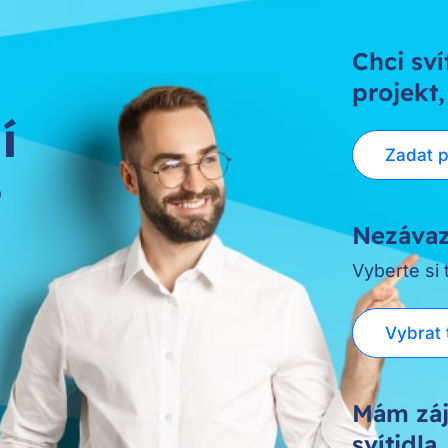
Chci sví
projekt,
í
Zadat 
?
Nezávaz
Vyberte si
Vybrat 
Mám záj
svítidla