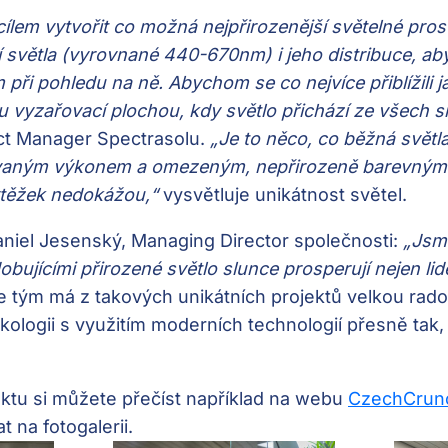
cílem vytvořit co možná nejpřirozenější světelné pros
í světla (vyrovnané 440-670nm) i jeho distribuce, ab
em při pohledu na ně. Abychom se co nejvíce přiblížili 
u vyzařovací plochou, kdy světlo přichází ze všech 
ect Manager Spectrasolu.
„Je to něco, co běžná světl
rovaným výkonem a omezeným, nepřirozeně barevným
těžek nedokážou,“
vysvětluje unikátnost světel.
aniel Jesenský, Managing Director společnosti:
„Jsme
bujícími přirozené světlo slunce prosperují nejen lidé,
 tým má z takových unikátních projektů velkou rados
ologii s využitím moderních technologií přesně tak, 
ektu si můžete přečíst například na webu
CzechCrun
 na fotogalerii.