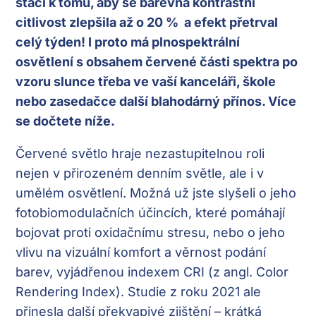
stačí k tomu, aby se barevná kontrastní
citlivost zlepšila až o 20 % a efekt přetrval
celý týden! I proto má plnospektrální
osvětlení s obsahem červené části spektra po
vzoru slunce třeba ve vaší kanceláři, škole
nebo zasedačce další blahodárný přínos. Více
se dočtete níže.
Červené světlo hraje nezastupitelnou roli
nejen v přirozeném denním světle, ale i v
umělém osvětlení. Možná už jste slyšeli o jeho
fotobiomodulačních účincích, které pomáhají
bojovat proti oxidačnímu stresu, nebo o jeho
vlivu na vizuální komfort a věrnost podání
barev, vyjádřenou indexem CRI (z angl. Color
Rendering Index).
Studie z roku 2021 ale
přinesla další překvapivé zjištění – krátká