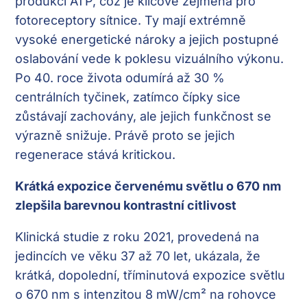
produkci ATP, což je klíčové zejména pro
fotoreceptory sítnice. Ty mají extrémně
vysoké energetické nároky a jejich postupné
oslabování vede k poklesu vizuálního výkonu.
Po 40. roce života odumírá až 30 %
centrálních tyčinek, zatímco čípky sice
zůstávají zachovány, ale jejich funkčnost se
výrazně snižuje. Právě proto se jejich
regenerace stává kritickou.
Krátká expozice červenému světlu o 670 nm
zlepšila barevnou kontrastní citlivost
Klinická studie z roku 2021, provedená na
jedincích ve věku 37 až 70 let, ukázala, že
krátká, dopolední, tříminutová expozice světlu
o 670 nm s intenzitou 8 mW/cm² na rohovce