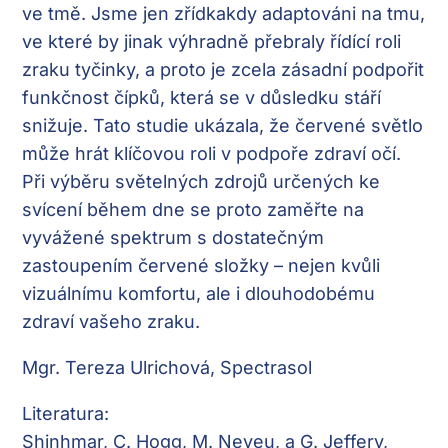
ve tmě. Jsme jen zřídkakdy adaptováni na tmu,
ve které by jinak výhradně přebraly řídící roli
zraku tyčinky, a proto je zcela zásadní podpořit
funkčnost čípků, která se v důsledku stáří
snižuje. Tato studie ukázala, že červené světlo
může hrát klíčovou roli v podpoře zdraví očí.
Při výběru světelných zdrojů určených ke
svícení během dne se proto zaměřte na
vyvážené spektrum s dostatečným
zastoupením červené složky – nejen kvůli
vizuálnímu komfortu, ale i dlouhodobému
zdraví vašeho zraku.
Mgr. Tereza Ulrichová,
Spectrasol
Literatura:
Shinhmar, C. Hogg, M. Neveu, a G. Jeffery,