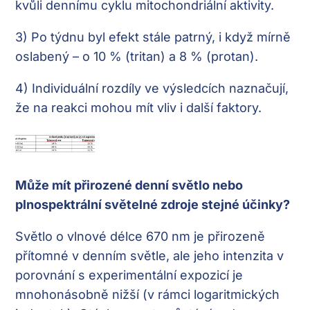
kvůli dennímu cyklu mitochondriální aktivity.
3)
Po týdnu byl efekt stále patrný, i když mírně
oslabený – o 10 % (tritan) a 8 % (protan).
4)
Individuální rozdíly ve výsledcích naznačují,
že na reakci mohou mít vliv i další faktory.
Může mít přirozené denní světlo nebo
plnospektrální světelné zdroje stejné účinky?
Světlo o vlnové délce 670 nm je přirozeně
přítomné v denním světle, ale jeho intenzita v
porovnání s experimentální expozicí je
mnohonásobně nižší (v rámci logaritmických