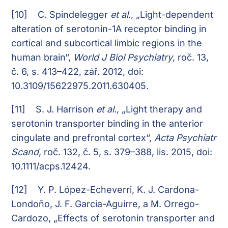
[10]
C. Spindelegger
et al.
, „Light-dependent
alteration of serotonin-1A receptor binding in
cortical and subcortical limbic regions in the
human brain“,
World J Biol Psychiatry
, roč. 13,
č. 6, s. 413–422, zář. 2012, doi:
10.3109/15622975.2011.630405.
[11]
S. J. Harrison
et al.
, „Light therapy and
serotonin transporter binding in the anterior
cingulate and prefrontal cortex“,
Acta Psychiatr
Scand
, roč. 132, č. 5, s. 379–388, lis. 2015, doi:
10.1111/acps.12424.
[12]
Y. P. López-Echeverri, K. J. Cardona-
Londoño, J. F. Garcia-Aguirre, a M. Orrego-
Cardozo, „Effects of serotonin transporter and