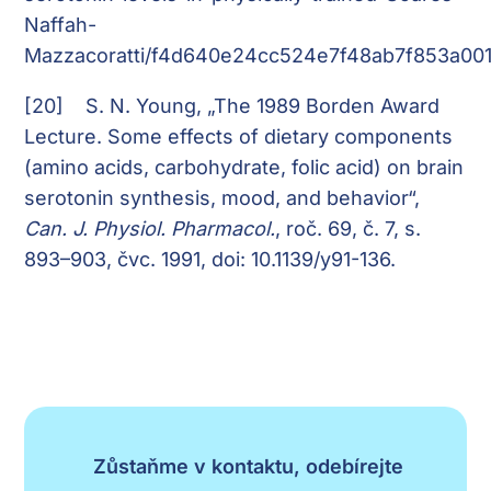
Naffah-
Mazzacoratti/f4d640e24cc524e7f48ab7f853a00
[20]
S. N. Young, „The 1989 Borden Award
Lecture. Some effects of dietary components
(amino acids, carbohydrate, folic acid) on brain
serotonin synthesis, mood, and behavior“,
Can. J. Physiol. Pharmacol.
, roč. 69, č. 7, s.
893–903, čvc. 1991, doi: 10.1139/y91-136.
Zůstaňme v kontaktu, odebírejte