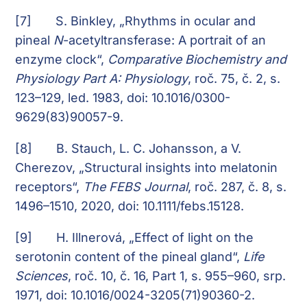
[7]
S. Binkley, „Rhythms in ocular and
pineal
N
-acetyltransferase: A portrait of an
enzyme clock“,
Comparative Biochemistry and
Physiology Part A: Physiology
, roč. 75, č. 2, s.
123–129, led. 1983, doi: 10.1016/0300-
9629(83)90057-9.
[8]
B. Stauch, L. C. Johansson, a V.
Cherezov, „Structural insights into melatonin
receptors“,
The FEBS Journal
, roč. 287, č. 8, s.
1496–1510, 2020, doi: 10.1111/febs.15128.
[9]
H. Illnerová, „Effect of light on the
serotonin content of the pineal gland“,
Life
Sciences
, roč. 10, č. 16, Part 1, s. 955–960, srp.
1971, doi: 10.1016/0024-3205(71)90360-2.