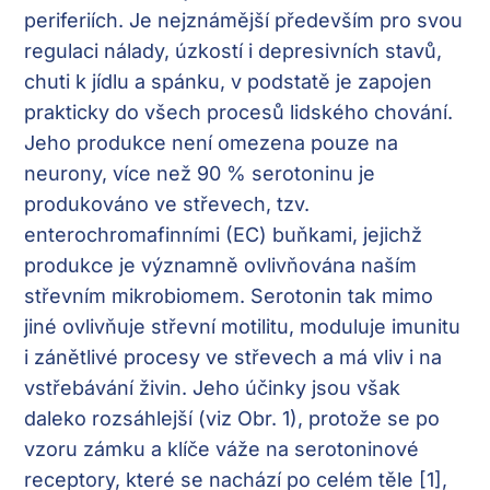
periferiích. Je nejznámější především pro svou
regulaci nálady, úzkostí i depresivních stavů,
chuti k jídlu a spánku, v podstatě je zapojen
prakticky do všech procesů lidského chování.
Jeho produkce není omezena pouze na
neurony, více než 90 % serotoninu je
produkováno ve střevech, tzv.
enterochromafinními (EC) buňkami, jejichž
produkce je významně ovlivňována naším
střevním mikrobiomem. Serotonin tak mimo
jiné ovlivňuje střevní motilitu, moduluje imunitu
i zánětlivé procesy ve střevech a má vliv i na
vstřebávání živin. Jeho účinky jsou však
daleko rozsáhlejší (viz Obr. 1), protože se po
vzoru zámku a klíče váže na serotoninové
receptory, které se nachází po celém těle [1],