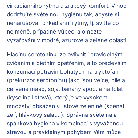
cirkadiánního rytmu a zrakový komfort. V noci
dodržujte světelnou hygienu tak, abyste si
nenarušovali cirkadiánní rytmy, tj. sviťte co
nejméně, případně vůbec, a omezte
vyzařování v modré, azurové a zelené oblasti.
Hladinu serotoninu lze ovlivnit i pravidelným
cvičením a dietním opatřením, a to především
konzumací potravin bohatých na tryptofan
(prekurzor serotoninu) jako jsou vejce, bílé a
červené maso, sója, banány apod. a na folát
(kyselina listová), který je ve vysokém
množství obsažen v listové zelenině (špenát,
zelí, hlávkový salát…). Správná světelná a
spánková hygiena v kombinaci s vyváženou
stravou a pravidelným pohybem Vám může