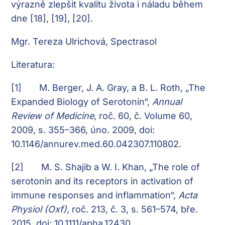
výrazně zlepšit kvalitu života i náladu během
dne [18], [19], [20].
Mgr. Tereza Ulrichová, Spectrasol
Literatura:
[1]
M. Berger, J. A. Gray, a B. L. Roth, „The
Expanded Biology of Serotonin“,
Annual
Review of Medicine
, roč. 60, č. Volume 60,
2009, s. 355–366, úno. 2009, doi:
10.1146/annurev.med.60.042307.110802.
[2]
M. S. Shajib a W. I. Khan, „The role of
serotonin and its receptors in activation of
immune responses and inflammation“,
Acta
Physiol (Oxf)
, roč. 213, č. 3, s. 561–574, bře.
2015, doi: 10.1111/apha.12430.