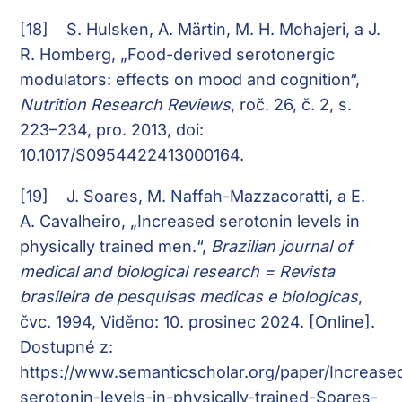
[18]
S. Hulsken, A. Märtin, M. H. Mohajeri, a J.
R. Homberg, „Food-derived serotonergic
modulators: effects on mood and cognition“,
Nutrition Research Reviews
, roč. 26, č. 2, s.
223–234, pro. 2013, doi:
10.1017/S0954422413000164.
[19]
J. Soares, M. Naffah-Mazzacoratti, a E.
A. Cavalheiro, „Increased serotonin levels in
physically trained men.“,
Brazilian journal of
medical and biological research = Revista
brasileira de pesquisas medicas e biologicas
,
čvc. 1994, Viděno: 10. prosinec 2024. [Online].
Dostupné z:
https://www.semanticscholar.org/paper/Increase
serotonin-levels-in-physically-trained-Soares-