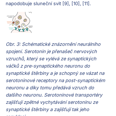
napodobuje sluneční svit [9], [10], [11].
Obr. 3: Schématické znázornění neurálního
spojení. Serotonin je přenašeč nervových
vzruchů, který se vylévá ze synaptických
váčků z pre-synaptického neuronu do
synaptické štěrbiny a je schopný se vázat na
serotoninové receptory na post-synaptickém
neuronu a díky tomu předává vzruch do
dalšího neuronu. Serotoninové transportéry
zajišťují zpětné vychytávání serotoninu ze
synaptické štěrbiny a zajišťují tak jeho