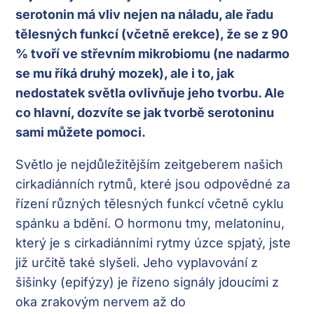
serotonin má vliv nejen na náladu, ale řadu
tělesných funkcí (včetně erekce), že se z 90
% tvoří ve střevním mikrobiomu (ne nadarmo
se mu říká druhý mozek), ale i to, jak
nedostatek světla ovlivňuje jeho tvorbu. Ale
co hlavní, dozvíte se jak tvorbě serotoninu
sami můžete pomoci.
Světlo je nejdůležitějším zeitgeberem našich
cirkadiánních rytmů, které jsou odpovědné za
řízení různých tělesných funkcí včetně cyklu
spánku a bdění. O hormonu tmy, melatoninu,
který je s cirkadiánními rytmy úzce spjatý, jste
již určitě také slyšeli. Jeho vyplavování z
šišinky (epifýzy) je řízeno signály jdoucími z
oka zrakovým nervem až do