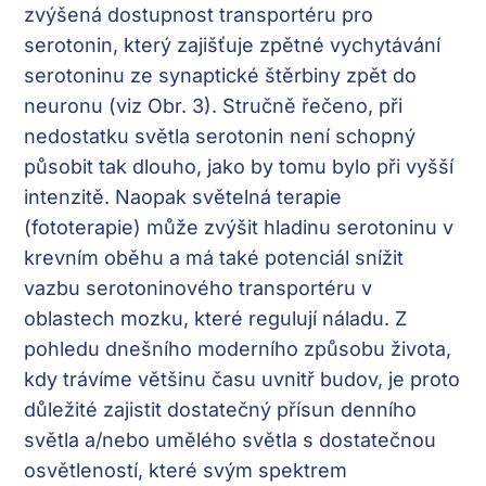
zvýšená dostupnost transportéru pro
serotonin, který zajišťuje zpětné vychytávání
serotoninu ze synaptické štěrbiny zpět do
neuronu (viz Obr. 3). Stručně řečeno, při
nedostatku světla serotonin není schopný
působit tak dlouho, jako by tomu bylo při vyšší
intenzitě. Naopak světelná terapie
(fototerapie) může zvýšit hladinu serotoninu v
krevním oběhu a má také potenciál snížit
vazbu serotoninového transportéru v
oblastech mozku, které regulují náladu. Z
pohledu dnešního moderního způsobu života,
kdy trávíme většinu času uvnitř budov, je proto
důležité zajistit dostatečný přísun denního
světla a/nebo umělého světla s dostatečnou
osvětleností, které svým spektrem