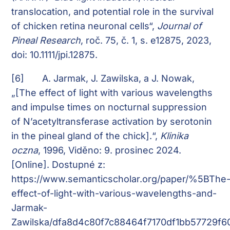
translocation, and potential role in the survival
of chicken retina neuronal cells“,
Journal of
Pineal Research
, roč. 75, č. 1, s. e12875, 2023,
doi: 10.1111/jpi.12875.
[6]
A. Jarmak, J. Zawilska, a J. Nowak,
„[The effect of light with various wavelengths
and impulse times on nocturnal suppression
of N’acetyltransferase activation by serotonin
in the pineal gland of the chick].“,
Klinika
oczna
, 1996, Viděno: 9. prosinec 2024.
[Online]. Dostupné z:
https://www.semanticscholar.org/paper/%5BThe
effect-of-light-with-various-wavelengths-and-
Jarmak-
Zawilska/dfa8d4c80f7c88464f7170df1bb57729f6