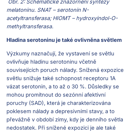
Obr. 2: Schématické znázornění syntézy
melatoninu. SNAT – serotonin N-
acetyltransferasa; HIOMT – hydroxyindol-O-
methyltransferasa.
Hladina serotoninu je také ovlivněna světlem
Výzkumy naznačují, že vystavení se světlu
ovlivňuje hladinu serotoninu včetně
souvisejících poruch nálady. Snížená expozice
světlu snižuje také schopnost receptoru 1A
vázat serotonin, a to až o 30 %. Důsledky se
mohou promítnout do sezónní afektivní
poruchy (SAD), která je charakterizována
poklesem nálady a depresivními stavy, a to
převážně v období zimy, kdy je denního světla
nedostatek. Při snížené expozici je ale také