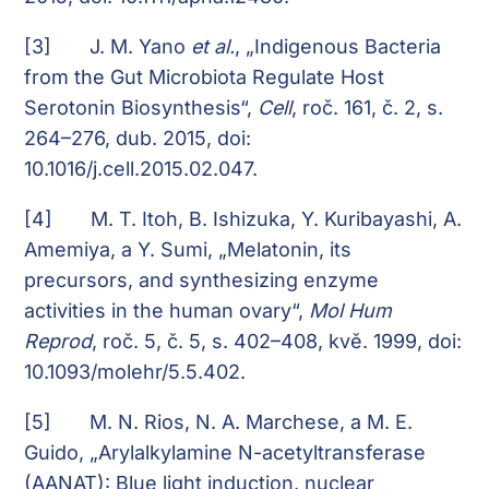
[3]
J. M. Yano
et al.
, „Indigenous Bacteria
from the Gut Microbiota Regulate Host
Serotonin Biosynthesis“,
Cell
, roč. 161, č. 2, s.
264–276, dub. 2015, doi:
10.1016/j.cell.2015.02.047.
[4]
M. T. Itoh, B. Ishizuka, Y. Kuribayashi, A.
Amemiya, a Y. Sumi, „Melatonin, its
precursors, and synthesizing enzyme
activities in the human ovary“,
Mol Hum
Reprod
, roč. 5, č. 5, s. 402–408, kvě. 1999, doi:
10.1093/molehr/5.5.402.
[5]
M. N. Rios, N. A. Marchese, a M. E.
Guido, „Arylalkylamine N-acetyltransferase
(AANAT): Blue light induction, nuclear