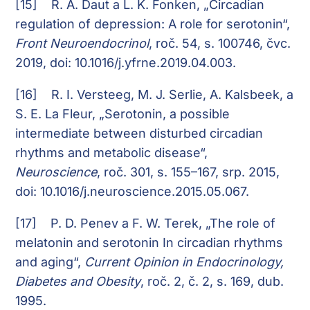
[15]
R. A. Daut a L. K. Fonken, „Circadian
regulation of depression: A role for serotonin“,
Front Neuroendocrinol
, roč. 54, s. 100746, čvc.
2019, doi: 10.1016/j.yfrne.2019.04.003.
[16]
R. I. Versteeg, M. J. Serlie, A. Kalsbeek, a
S. E. La Fleur, „Serotonin, a possible
intermediate between disturbed circadian
rhythms and metabolic disease“,
Neuroscience
, roč. 301, s. 155–167, srp. 2015,
doi: 10.1016/j.neuroscience.2015.05.067.
[17]
P. D. Penev a F. W. Terek, „The role of
melatonin and serotonin In circadian rhythms
and aging“,
Current Opinion in Endocrinology,
Diabetes and Obesity
, roč. 2, č. 2, s. 169, dub.
1995.