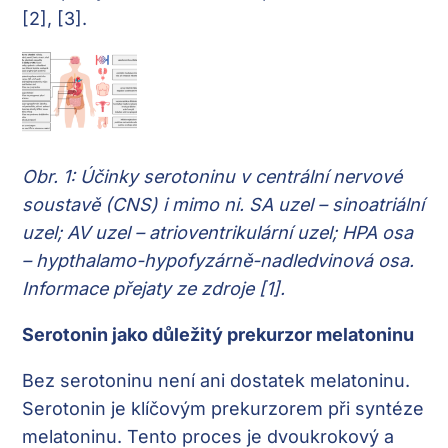
[2], [3].
Obr. 1: Účinky serotoninu v centrální nervové
soustavě (CNS) i mimo ni. SA uzel – sinoatriální
uzel; AV uzel – atrioventrikulární uzel; HPA osa
– hypthalamo-hypofyzárně-nadledvinová osa.
Informace přejaty ze zdroje [1].
Serotonin jako důležitý prekurzor melatoninu
Bez serotoninu není ani dostatek melatoninu.
Serotonin je klíčovým prekurzorem při syntéze
melatoninu. Tento proces je dvoukrokový a