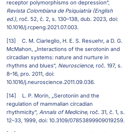
receptor polymorphisms on depression“,
Revista Colombiana de Psiquiatría (English
ed.)
, roč. 52, č. 2, s. 130–138, dub. 2023, doi:
10.1016/j.rcpeng.2021.07.003.
[13]
C. M. Ciarleglio, H. E. S. Resuehr, a D. G.
McMahon, „Interactions of the serotonin and
circadian systems: nature and nurture in
rhythms and blues“,
Neuroscience
, roč. 197, s.
8–16, pro. 2011, doi:
10.1016/j.neuroscience.2011.09.036.
[14]
L. P. Morin, „Serotonin and the
regulation of mammalian circadian
rhythmicity“,
Annals of Medicine
, roč. 31, č. 1, s.
12–33, 1999, doi: 10.3109/07853899909019259.