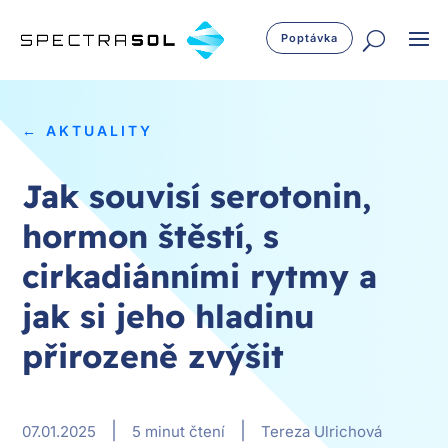
Poptávka
← AKTUALITY
Jak souvisí serotonin,
hormon štěstí, s
cirkadiánními rytmy a
jak si jeho hladinu
přirozeně zvýšit
|
|
07.01.2025
5 minut čtení
Tereza Ulrichová