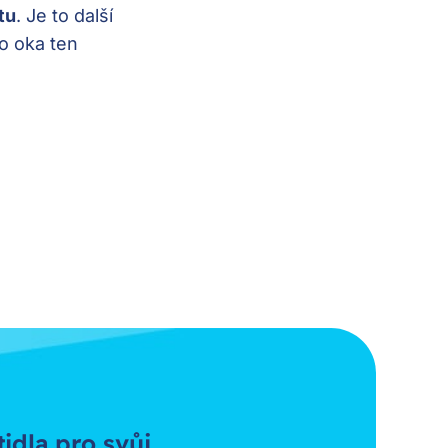
tu
. Je to další
o oka ten
tidla pro svůj