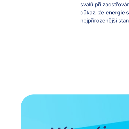
svalů při zaostřován
důkaz, že
energie 
nejpřirozenější sta