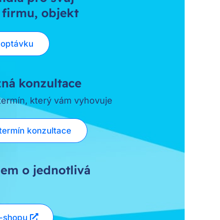
 firmu, objekt
poptávku
ná konzultace
 termín, který vám vyhovuje
termín konzultace
em o jednotlivá
e-shopu