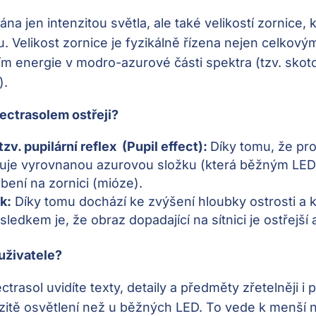
dána jen intenzitou světla, ale také velikostí zornice, 
u. Velikost zornice je fyzikálně řízena nejen celkový
m energie v modro-azurové části spektra (tzv. skot
).
ectrasolem ostřeji?
zv. pupilární reflex (Pupil effect):
Díky tomu, že pro
uje vyrovnanou azurovou složku (která běžným LED 
ení na zornici (mióze).
k:
Díky tomu dochází ke zvýšení hloubky ostrosti a k
ledkem je, že obraz dopadající na sítnici je ostřejší 
uživatele?
rasol uvidíte texty, detaily a předměty zřetelněji i 
nzitě osvětlení než u běžných LED. To vede k menší