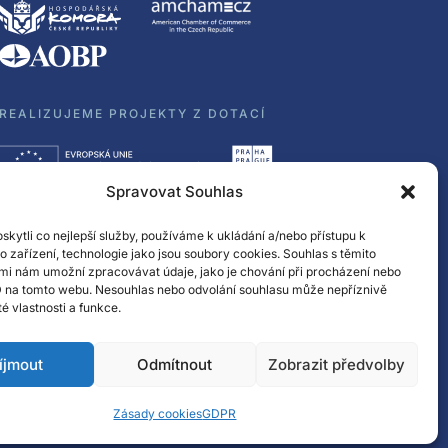
REALIZUJEME PROJEKTY Z DOTACÍ
Spravovat Souhlas
kytli co nejlepší služby, používáme k ukládání a/nebo přístupu k
o zařízení, technologie jako jsou soubory cookies. Souhlas s těmito
mi nám umožní zpracovávat údaje, jako je chování při procházení nebo
D na tomto webu. Nesouhlas nebo odvolání souhlasu může nepříznivě
ité vlastnosti a funkce.
íjmout
Odmítnout
Zobrazit předvolby
© Spectrasol s.r.o 2017 – 2025
Zásady cookies
GDPR