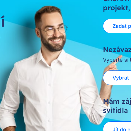
projekt,
í
Zadat 
?
Nezávaz
Vyberte si
Vybrat 
Mám záj
svítidla
Jít do 