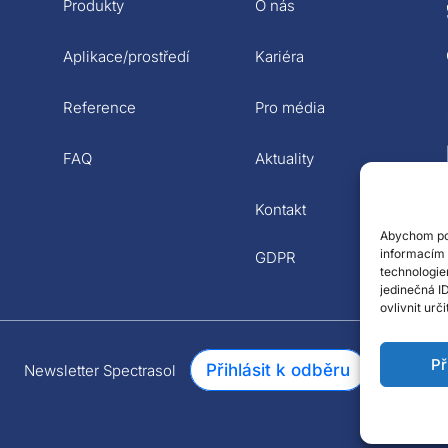
Produkty
O nás
Aplikace/prostředí
Kariéra
Reference
Pro média
ů
FAQ
Aktuality
Kontakt
Abychom pos
informacím 
GDPR
technologie
jedinečná I
ovlivnit urč
Př
Přihlásit k odběru
Newsletter Spectrasol