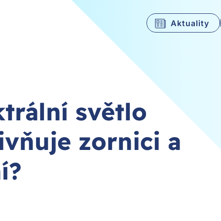
Aktuality
trální světlo
ivňuje zornici a
í?