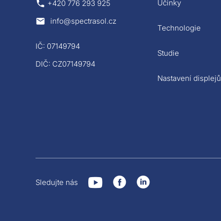
Účinky
+420 776 293 925
info@spectrasol.cz
Technologie
IČ: 07149794
Studie
DIČ: CZ07149794
Nastavení displej
Sledujte nás