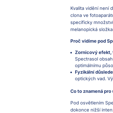
Kvalita vidění není 
clona ve fotoaparát
specificky množství
melanopická složka
Proč vidíme pod Sp
Zornicový efekt, t
Spectrasol obsah
optimálnímu působ
Fyzikální důslede
optických vad. Výs
Co to znamená pro 
Pod osvětlením Spect
dokonce nižší inte