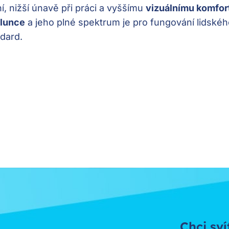
í, nižší únavě při práci a vyššímu
vizuálnímu komfor
slunce
a jeho plné spektrum je pro fungování lidskéh
ndard.
Chci sví