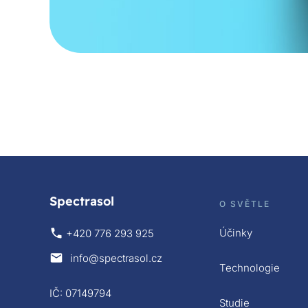
Spectrasol
O SVĚTLE
Účinky
+420 776 293 925
info@spectrasol.cz
Technologie
IČ: 07149794
Studie