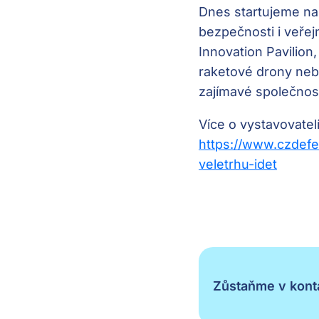
Dnes startujeme na 
bezpečnosti i veřej
Innovation Pavilio
raketové drony neb
zajímavé společnost
Více o vystavovatel
https://www.czdefe
veletrhu-idet
Zůstaňme v konta