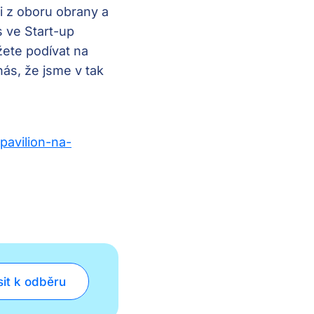
i z oboru obrany a
s ve Start-up
žete podívat na
ás, že jsme v tak
pavilion-na-
sit k odběru