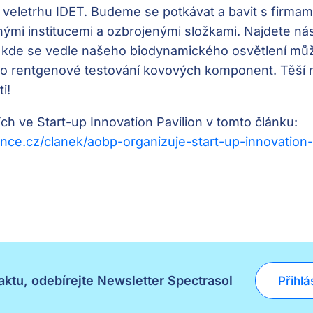
veletrhu IDET. Budeme se potkávat a bavit s firmam
nými institucemi a ozbrojenými složkami. Najdete ná
n, kde se vedle našeho biodynamického osvětlení mů
o rentgenové testování kovových komponent. Těší n
i!
ích ve Start-up Innovation Pavilion v tomto článku:
nce.cz/clanek/aobp-organizuje-start-up-innovation-
ktu, odebírejte Newsletter Spectrasol
Přihlá