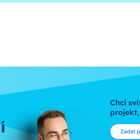
Chci sví
projekt,
í
Zadat 