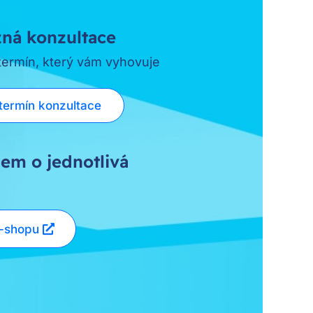
ná konzultace
 termín, který vám vyhovuje
termín konzultace
em o jednotlivá
e-shopu