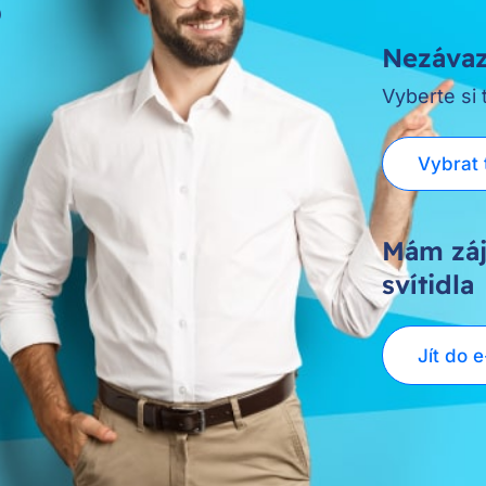
?
Nezávaz
Vyberte si
Vybrat 
Mám záj
svítidla
Jít do 