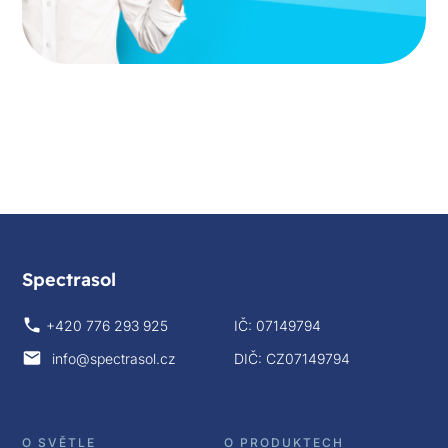
Spectrasol
+420 776 293 925
IČ: 07149794
info@spectrasol.cz
DIČ: CZ07149794
O SVĚTLE
O PRODUKTECH