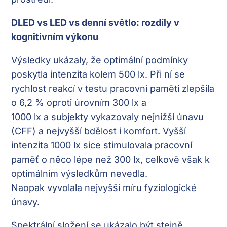
DLED vs LED vs denní světlo: rozdíly v
kognitivním výkonu
Výsledky ukázaly, že optimální podmínky
poskytla intenzita kolem 500 lx. Při ní se
rychlost reakcí v testu pracovní paměti zlepšila
o 6,2 % oproti úrovním 300 lx a
1000 lx a subjekty vykazovaly nejnižší únavu
(CFF) a nejvyšší bdělost i komfort. Vyšší
intenzita 1000 lx sice stimulovala pracovní
paměť o něco lépe než 300 lx, celkově však k
optimálním výsledkům nevedla.
Naopak vyvolala nejvyšší míru fyziologické
únavy.
Spektrální složení se ukázalo být stejně