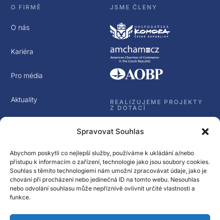
O FIRMĚ
JSME ČLENY
O nás
Kariéra
Pro média
Aktuality
REALIZUJEME PROJEKTY
Z DOTACÍ
Kontakt
Spravovat Souhlas
GDPR
Abychom poskytli co nejlepší služby, používáme k ukládání a/nebo
přístupu k informacím o zařízení, technologie jako jsou soubory cookies.
Souhlas s těmito technologiemi nám umožní zpracovávat údaje, jako je
chování při procházení nebo jedinečná ID na tomto webu. Nesouhlas
nebo odvolání souhlasu může nepříznivě ovlivnit určité vlastnosti a
funkce.
Sledujte nás