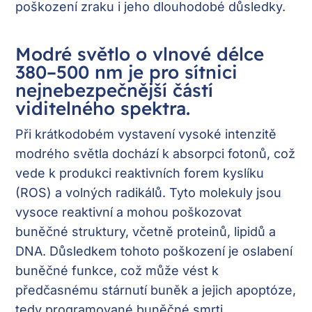
poškození zraku i jeho dlouhodobé důsledky.
Modré světlo o vlnové délce
380–500 nm je pro sítnici
nejnebezpečnější částí
viditelného spektra.
Při krátkodobém vystavení vysoké intenzitě
modrého světla dochází k absorpci fotonů, což
vede k produkci reaktivních forem kyslíku
(ROS) a volných radikálů. Tyto molekuly jsou
vysoce reaktivní a mohou poškozovat
buněčné struktury, včetně proteinů, lipidů a
DNA. Důsledkem tohoto poškození je oslabení
buněčné funkce, což může vést k
předčasnému stárnutí buněk a jejich apoptóze,
tedy programované buněčné smrti.