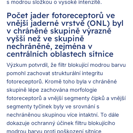
s modrou složkou o vysoké intenzitě.
Počet jader fotoreceptorů ve
vnější jaderné vrstvě (ONL) byl
v chráněné skupině výrazně
vyšší než ve skupině
nechráněné, zejména v
centrálních oblastech sítnice
Výzkum potvrdil, že filtr blokující modrou barvu
pomohl zachovat strukturální integritu
fotoreceptorů. Kromě toho byla v chráněné
skupině lépe zachována morfologie
fotoreceptorů a vnější segmenty čípků a vnější
segmenty tyčinek byly ve srovnání s
nechráněnou skupinou více intaktní. To dále
dokazuje ochranný účinek filtru blokujícího
modrou barvu proti poškození sítnice