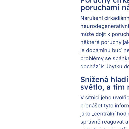
poruchami ná
Narušení cirkadiánn
neurodegenerativní
může dojít k poruch
některé poruchy ja
je dopaminu buď ne
problémy se spánke
dochází k úbytku d
Snížená hladi
světlo, a tím
V sítnici jeho uvo
přenášet tyto infor
jako „centrální hod
správně reagovat a