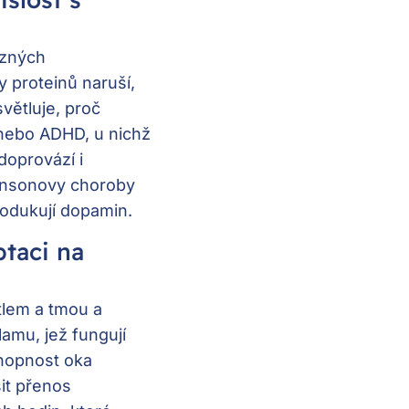
ůzných
 proteinů naruší,
větluje, proč
nebo ADHD, u nichž
doprovází i
kinsonovy choroby
odukují dopamin.
ptaci na
tlem a tmou a
amu, jež fungují
chopnost oka
it přenos