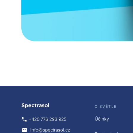
Spectrasol
O SVĚTLE
Účinky
+420 776 293 925
info@spectrasol.cz