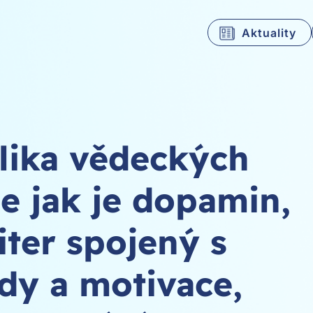
Aktuality
lika vědeckých
je jak je dopamin,
ter spojený s
ady a motivace,