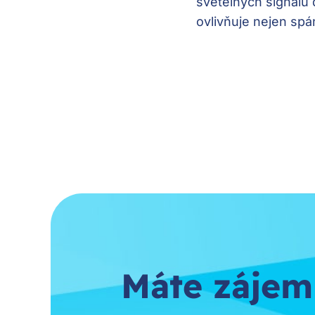
světelných signálů 
ovlivňuje nejen spá
Máte zájem