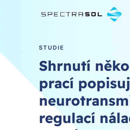
STUDIE
Shrnutí něko
prací popisu
neurotransmi
regulací nál