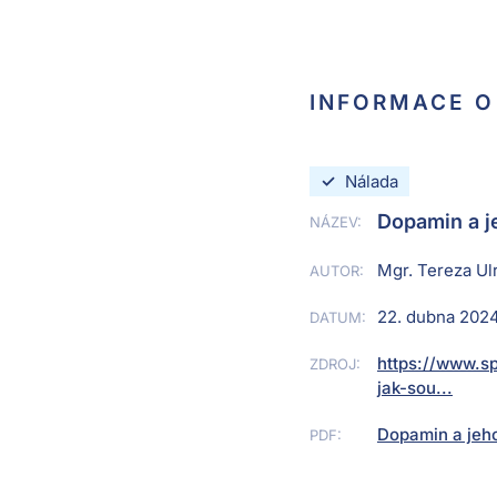
INFORMACE O
✓
Nálada
Dopamin a je
NÁZEV:
Mgr. Tereza Ul
AUTOR:
22. dubna 202
DATUM:
https://www.s
ZDROJ:
jak-sou...
Dopamin a jeho
PDF: