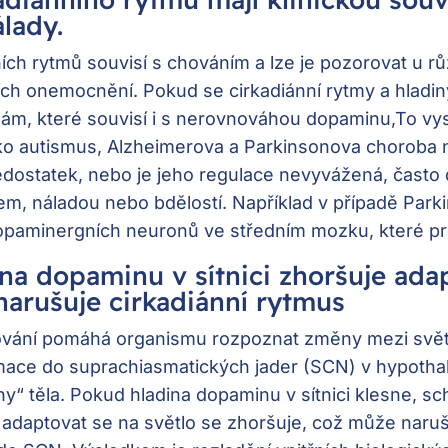
lady.
ích rytmů souvisí s chováním a lze je pozorovat u r
ch onemocnění. Pokud se cirkadiánní rytmy a hladiny
ám, které souvisí i s nerovnováhou dopaminu,To vys
ko autismus, Alzheimerova a Parkinsonova choroba 
dostatek, nebo je jeho regulace nevyvážená, často 
m, náladou nebo bdělostí. Například v případě Par
opaminergních neuronů ve středním mozku, které pr
na dopaminu v sítnici zhoršuje ada
 narušuje cirkadiánní rytmus
lňování pomáhá organismu rozpoznat změny mezi svě
mace do suprachiasmatických jader (SCN) v hypothal
iny“ těla. Pokud hladina dopaminu v sítnici klesne, s
 adaptovat se na světlo se zhoršuje, což může naruš