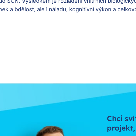
do SCN. Výsledkem je rozladění vnitřních biologický
nek a bdělost, ale i náladu, kognitivní výkon a celko
Chci sví
projekt,