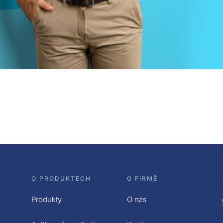
O PRODUKTECH
O FIRMĚ
Produkty
O nás