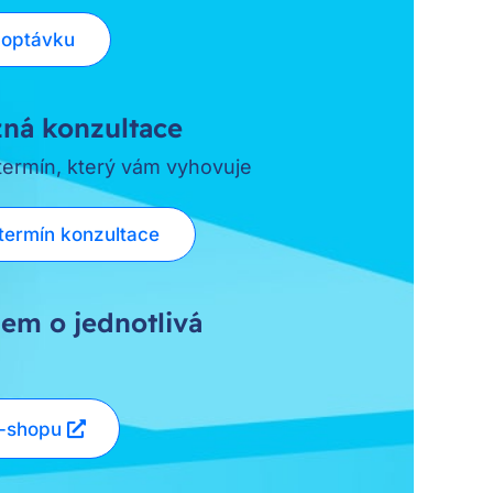
poptávku
ná konzultace
 termín, který vám vyhovuje
termín konzultace
em o jednotlivá
e-shopu