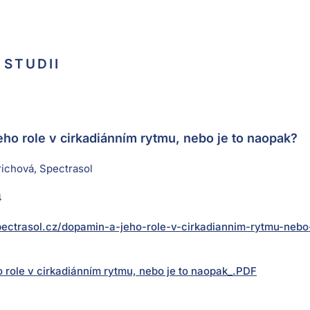
 STUDII
ho role v cirkadiánním rytmu, nebo je to naopak?
richová, Spectrasol
4
pectrasol.cz/dopamin-a-jeho-role-v-cirkadiannim-rytmu-nebo
 role v cirkadiánním rytmu, nebo je to naopak_.PDF