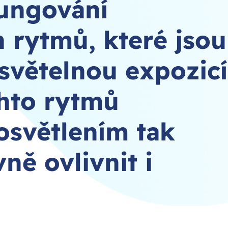
fungování
h rytmů, které jsou
světelnou expozicí
hto rytmů
světlením tak
ně ovlivnit i