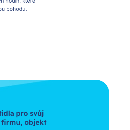
ch hodin, které
vou pohodu.
tidla pro svůj
 firmu, objekt