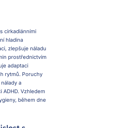
s cirkadiánními
ní hladina
ci, zlepšuje náladu
amin prostřednictvím
je adaptaci
ch rytmů. Poruchy
 nálady a
či ADHD. Vzhledem
 hygieny, během dne
slost s