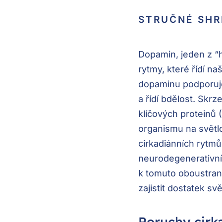
STRUČNÉ SHR
Dopamin, jeden z “h
rytmy, které řídí n
dopaminu podporuje
a řídí bdělost. Skr
klíčových proteinů
organismu na světlo
cirkadiánních rytm
neurodegenerativní
k tomuto oboustran
zajistit dostatek sv
Poruchy cirka