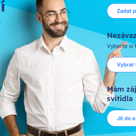
í
Zadat 
?
Nezávaz
Vyberte si
Vybrat 
Mám záj
svítidla
Jít do 