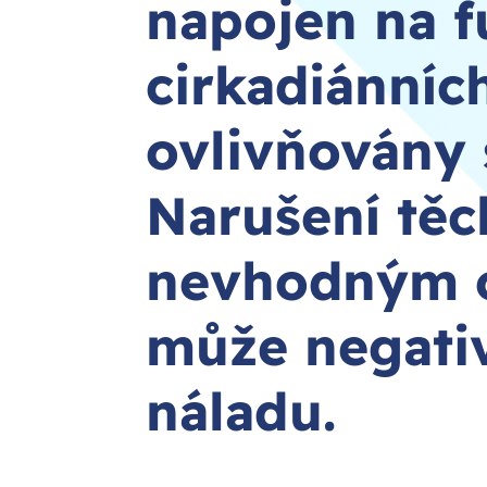
napojen na 
cirkadiánníc
ovlivňovány 
Narušení těc
nevhodným o
může negativ
náladu.