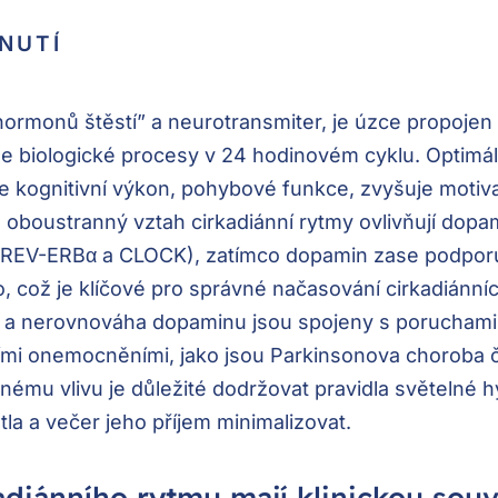
NUTÍ
ormonů štěstí” a neurotransmiter, je úzce propojen 
aše biologické procesy v 24 hodinovém cyklu. Optimál
 kognitivní výkon, pohybové funkce, zvyšuje motiva
ze oboustranný vztah cirkadiánní rytmy ovlivňují dop
 (REV-ERBα a CLOCK), zatímco dopamin zase podporu
, což je klíčové pro správné načasování cirkadiánní
ů a nerovnováha dopaminu jsou spojeny s poruchami
mi onemocněními, jako jsou Parkinsonova choroba 
nému vlivu je důležité dodržovat pravidla světelné
ětla a večer jeho příjem minimalizovat.
diánního rytmu mají klinickou souvi