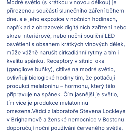
Modré světlo (s krátkou vlnovou délkou) je
přirozenou součástí slunečního záření během
dne, ale jeho expozice v nočních hodinách,
například z obrazovek digitálních zařízení nebo
skrze interiérové, nebo noční pouliční LED
osvětlení s obsahem krátkých vlnových délek,
může vážně narušit cirkadiánní rytmy a tím i
kvalitu spánku. Receptory v sítnici oka
(gangliové buňky), citlivé na modré světlo,
ovlivňují biologické hodiny tím, že potlačují
produkci melatoninu – hormonu, který tělo
připravuje na spánek. Čím jasnější je světlo,
tím více je produkce melatoninu
omezena.Vědci z laboratoře Stevena Lockleye
v Brighamově a ženské nemocnice v Bostonu
doporučují noční používání červeného světla,