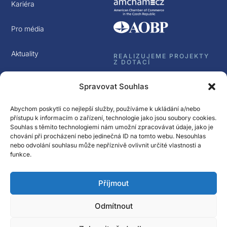
Kariéra
Pro média
Aktuality
REALIZUJEME PROJEKTY
Z DOTACÍ
Kontakt
Spravovat Souhlas
GDPR
Abychom poskytli co nejlepší služby, používáme k ukládání a/nebo
přístupu k informacím o zařízení, technologie jako jsou soubory cookies.
Souhlas s těmito technologiemi nám umožní zpracovávat údaje, jako je
chování při procházení nebo jedinečná ID na tomto webu. Nesouhlas
nebo odvolání souhlasu může nepříznivě ovlivnit určité vlastnosti a
funkce.
Sledujte nás
Příjmout
Přihlásit k odběru
Newsletter Spectrasol
Odmítnout
© Spectrasol s.r.o 2017 – 2025