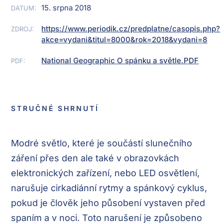
15. srpna 2018
DATUM:
https://www.periodik.cz/predplatne/casopis.php?
ZDROJ:
akce=vydani&titul=8000&rok=2018&vydani=8
National Geographic O spánku a světle.PDF
PDF:
STRUČNÉ SHRNUTÍ
Modré světlo, které je součástí slunečního
záření přes den ale také v obrazovkách
elektronických zařízení, nebo LED osvětlení,
narušuje cirkadiánní rytmy a spánkový cyklus,
pokud je člověk jeho působení vystaven před
spaním a v noci. Toto narušení je způsobeno