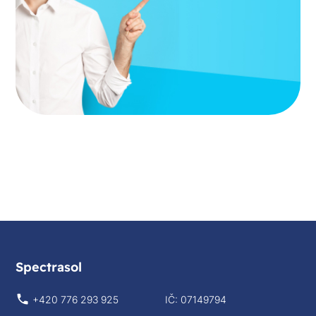
Spectrasol
+420 776 293 925
IČ: 07149794